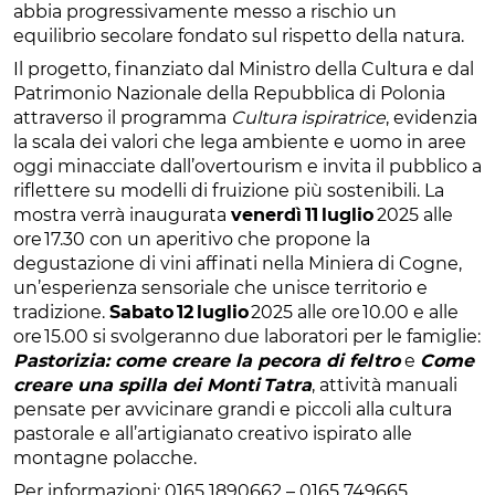
abbia progressivamente messo a rischio un
equilibrio secolare fondato sul rispetto della natura.
Il progetto, finanziato dal Ministro della Cultura e dal
Patrimonio Nazionale della Repubblica di Polonia
attraverso il programma
Cultura ispiratrice
, evidenzia
la scala dei valori che lega ambiente e uomo in aree
oggi minacciate dall’overtourism e invita il pubblico a
riflettere su modelli di fruizione più sostenibili. La
mostra verrà inaugurata
venerdì 11 luglio
2025 alle
ore 17.30 con un aperitivo che propone la
degustazione di vini affinati nella Miniera di Cogne,
un’esperienza sensoriale che unisce territorio e
tradizione.
Sabato 12 luglio
2025 alle ore 10.00 e alle
ore 15.00 si svolgeranno due laboratori per le famiglie:
Pastorizia: come creare la pecora di feltro
e
Come
creare una spilla dei Monti Tatra
, attività manuali
pensate per avvicinare grandi e piccoli alla cultura
pastorale e all’artigianato creativo ispirato alle
montagne polacche.
Per informazioni: 0165 1890662 – 0165 749665