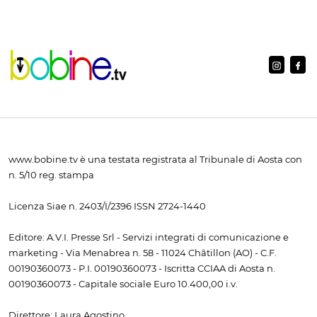
www.bobine.tv è una testata registrata al Tribunale di Aosta con
n. 5/10 reg. stampa
Licenza Siae n. 2403/I/2396 ISSN 2724-1440
Editore: A.V.I. Presse Srl - Servizi integrati di comunicazione e
marketing - Via Menabrea n. 58 - 11024 Châtillon (AO) - C.F.
00190360073 - P.I. 00190360073 - Iscritta CCIAA di Aosta n.
00190360073 - Capitale sociale Euro 10.400,00 i.v.
Direttore: Laura Agostino