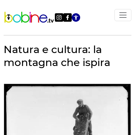
Vai
al
contenuto
Apri le impostazi
Natura e cultura: la
montagna che ispira