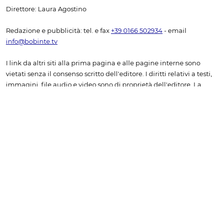
Direttore: Laura Agostino
Redazione e pubblicità: tel. e fax
+39 0166 502934
- email
info@bobinte.tv
I link da altri siti alla prima pagina e alle pagine interne sono
vietati senza il consenso scritto dell'editore. I diritti relativi a testi,
immagini, file audio e video sono di proprietà dell'editore. La
riproduzione (anche a uso personale) è vietata senza il consenso
scritto dell'editore. Sono consentite le citazioni a titolo di
cronaca, studio, critica o recensione, purché accompagnate
dall'indicazione della fonte "www.bobine.tv".
Non è consentito
l'inserimento di contenuti tratti da bobine.tv in rassegne
stampa senza la sottoscrizione di uno specifico
abbonamento. Per richiedere una quotazione è necessario
contattare l'amministrazione, scrivendo a info@bobine.tv
oppure telefonando a +39 0166 502934