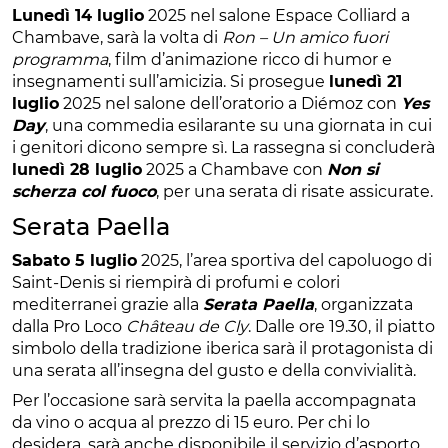
Lunedì 14 luglio
2025 nel salone Espace Colliard a
Chambave, sarà la volta di
Ron – Un amico fuori
programma
, film d’animazione ricco di humor e
insegnamenti sull’amicizia. Si prosegue
lunedì 21
luglio
2025 nel salone dell’oratorio a Diémoz con
Yes
Day
, una commedia esilarante su una giornata in cui
i genitori dicono sempre sì. La rassegna si concluderà
lunedì 28 luglio
2025 a Chambave con
Non si
scherza col fuoco
, per una serata di risate assicurate.
Serata Paella
Sabato 5 luglio
2025, l’area sportiva del capoluogo di
Saint-Denis si riempirà di profumi e colori
mediterranei grazie alla
Serata Paella
, organizzata
dalla Pro Loco
Château de Cly
. Dalle ore 19.30, il piatto
simbolo della tradizione iberica sarà il protagonista di
una serata all’insegna del gusto e della convivialità.
Per l’occasione sarà servita la paella accompagnata
da vino o acqua al prezzo di 15 euro. Per chi lo
desidera, sarà anche disponibile il servizio d’asporto,