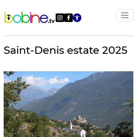
Vai
al
contenuto
Apri le impostazi
Saint-Denis estate 2025