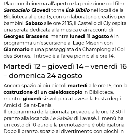
Plau
con il cinema all’aperto e la proiezione del film
Santocielo
.
Giovedì
torna
Étè Biblio
nei locali della
Biblioteca alle ore 15, con un laboratorio creativo per
bambini.
Sabato
alle ore 21.15, il Castello di Cly ospita
una serata dedicata alla musica e ai racconti di
Georges Brassens
, mentre
lunedì 11 agosto
è in
programma un’escursione al Lago Miserin con
Gianmario
e una passeggiata da Champlong al Col
des Bornes, il ritrovo è all’area pic nic alle ore 14.
Martedì 12 – giovedì 14 – venerdì 16
– domenica 24 agosto
Ancora spazio ai più piccoli
martedì
alle ore 15, con la
costruzione di un caleidoscopio
in Biblioteca,
mentre
giovedì
si svolgerà a Lavesé la Festa degli
Amici di Saint-Denis.
Il programma della giornata prevede alle ore 12.30 il
pranzo alla locanda
Le Sablier
di Lavesé. Il menù ha
un costo di 10 euro e la prenotazione è obbligatoria.
Dopo il pranzo, spazio al divertimento con giochi in