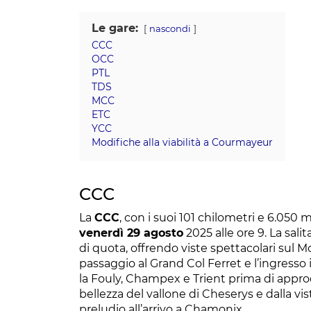
Le gare:
nascondi
CCC
OCC
PTL
TDS
MCC
ETC
YCC
Modifiche alla viabilità a Courmayeur
CCC
La
CCC
, con i suoi 101 chilometri e 6.050 
venerdì 29 agosto
2025 alle ore 9. La sali
di quota, offrendo viste spettacolari sul 
passaggio al Grand Col Ferret e l’ingresso i
la Fouly, Champex e Trient prima di approda
bellezza del vallone di Cheserys e dalla v
preludio all’arrivo a Chamonix.