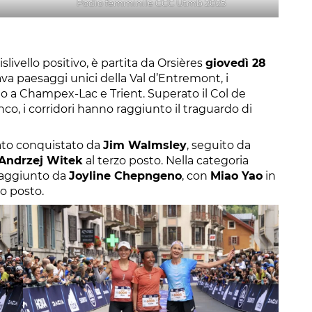
Podio femminile CCC Utmb 2025
slivello positivo, è partita da Orsières
giovedì 28
sava paesaggi unici della Val d’Entremont, i
ino a Champex-Lac e Trient. Superato il Col de
o, i corridori hanno raggiunto il traguardo di
tato conquistato da
Jim Walmsley
, seguito da
Andrzej Witek
al terzo posto. Nella categoria
 raggiunto da
Joyline Chepngeno
, con
Miao Yao
in
zo posto.