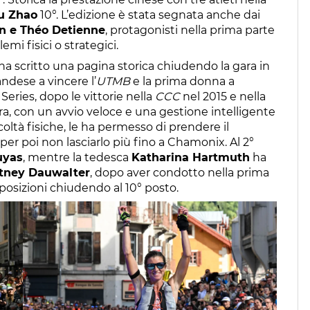
ju Zhao
10°. L’edizione è stata segnata anche dai
n e Théo Detienne
, protagonisti nella prima parte
emi fisici o strategici.
ha scritto una pagina storica chiudendo la gara in
andese a vincere l’
UTMB
e la prima donna a
Series, dopo le vittorie nella
CCC
nel 2015 e nella
ara, con un avvio veloce e una gestione intelligente
coltà fisiche, le ha permesso di prendere il
er poi non lasciarlo più fino a Chamonix. Al 2°
uyas
, mentre la tedesca
Katharina Hartmuth
ha
tney Dauwalter
, dopo aver condotto nella prima
posizioni chiudendo al 10° posto.