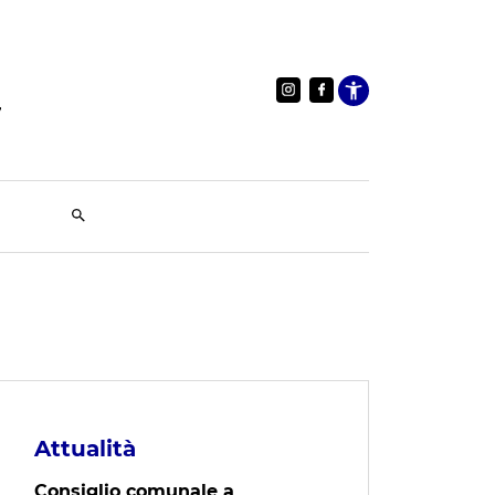
Apri le im
Attualità
Consiglio comunale a