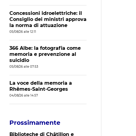
Concessioni idroelettriche: il
Consiglio dei ministri approva
la norma di attuazione
05/08/26 alle 12:11
366 Albe: la fotografia come
memoria e prevenzione al
suicidio
05/08/26 alle 07:53
La voce della memoria a
Rhêmes-Saint-Georges
04/08/26 alle 14:57
Prossimamente
Biblioteche di Châtillon e