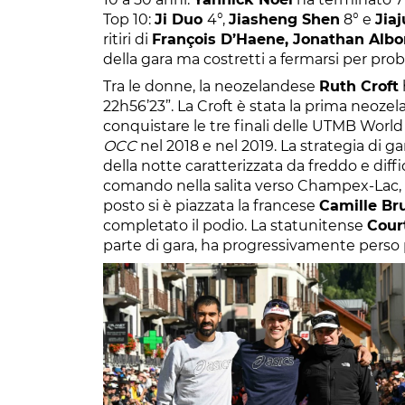
Top 10:
Ji Duo
4°,
Jiasheng Shen
8° e
Jia
ritiri di
François D’Haene, Jonathan Albo
della gara ma costretti a fermarsi per probl
Tra le donne, la neozelandese
Ruth Croft
22h56’23”. La Croft è stata la prima neozel
conquistare le tre finali delle UTMB World 
OCC
nel 2018 e nel 2019. La strategia di g
della notte caratterizzata da freddo e diffi
comando nella salita verso Champex-Lac, p
posto si è piazzata la francese
Camille Br
completato il podio. La statunitense
Cour
parte di gara, ha progressivamente perso 