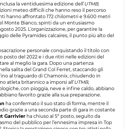
clusa la ventiduesima edizione dell’
UTMB
,
oni meteo difficili che hanno reso il percorso
nti hanno affrontato 172 chilometri e 9.600 metri
o del Monte Bianco, spinti da un entusiasmo
agosto 2025. L’organizzazione, per garantire la
aggio delle Pyramides calcaires, il punto più alto del
nsacrazione personale conquistando il titolo con
o posto del 2022 e i due ritiri nelle edizioni del
tare al meglio la gara. Dopo una partenza
ella salita del Grand Col Ferret, staccando gli
 fino al traguardo di Chamonix, chiudendo in
mo atleta britannico a imporsi all’
UTMB
,
ogiche, con pioggia, neve e infine caldo, abbiano
abbiano favorito grazie alla sua preparazione.
an
ha confermato il suo stato di forma, mentre il
dio grazie a una seconda parte di gara in costante
t Garrivier
ha chiuso al 5° posto, seguito da
siasmo del pubblico per l’ennesima impresa in Top
 Storica la prestazione cinese con tre atleti nella