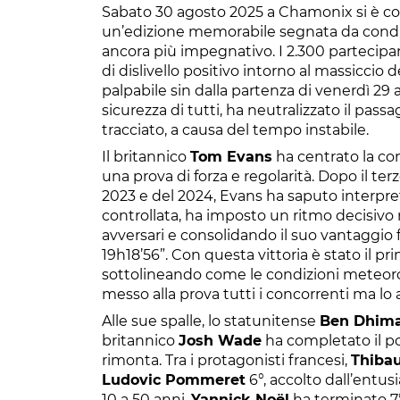
Sabato 30 agosto 2025 a Chamonix si è con
un’edizione memorabile segnata da condizi
ancora più impegnativo. I 2.300 partecipa
di dislivello positivo intorno al massicci
palpabile sin dalla partenza di venerdì 29 
sicurezza di tutti, ha neutralizzato il pass
tracciato, a causa del tempo instabile.
Il britannico
Tom Evans
ha centrato la co
una prova di forza e regolarità. Dopo il terz
2023 e del 2024, Evans ha saputo interpre
controllata, ha imposto un ritmo decisivo n
avversari e consolidando il suo vantaggio
19h18’56”. Con questa vittoria è stato il pri
sottolineando come le condizioni meteorol
messo alla prova tutti i concorrenti ma lo 
Alle sue spalle, lo statunitense
Ben Dhim
britannico
Josh Wade
ha completato il po
rimonta. Tra i protagonisti francesi,
Thibau
Ludovic Pommeret
6°, accolto dall’entu
10 a 50 anni.
Yannick Noël
ha terminato 7°.