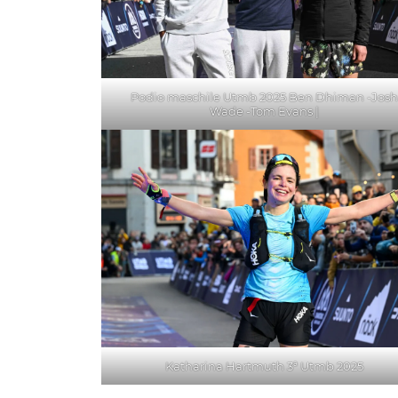
Podio maschile Utmb 2025 Ben Dhiman -Josh
Wade -Tom Evans |
Katharina Hartmuth 3ª Utmb 2025