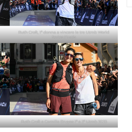
Ruth Croft, 1ª donna a vincere le tre Utmb World
Series Finals
Ruth Croft e Camille Bruyas 1ª e 2ª Utmb 2025