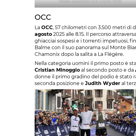
Podio maschile CCC Utmb 2025
OCC
La
OCC
, 57 chilometri con 3.500 metri di di
agosto
2025 alle 8.15. Il percorso attraver
ghiacciai sospesi e i torrenti impetuosi, f
Balme con il suo panorama sul Monte Bianc
Chamonix dopo la salita a La Flégère.
Nella categoria uomini il primo posto è s
Cristian Minoggio
al secondo posto e da
donne il primo gradino del podio è stato
seconda posizione e
Judith Wyder
al ter