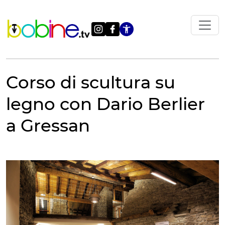
Vai
al
contenuto
Apri le impostazi
Corso di scultura su
legno con Dario Berlier
a Gressan