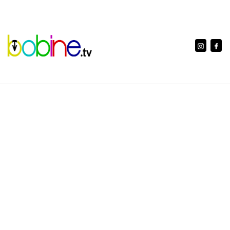
www.bobine.tv è una testata registrata al Tribunale di Aosta con
n. 5/10 reg. stampa
Licenza Siae n. 2403/I/2396 ISSN 2724-1440
Editore: A.V.I. Presse Srl - Servizi integrati di comunicazione e
marketing - Via Menabrea n. 58 - 11024 Châtillon (AO) - C.F.
00190360073 - P.I. 00190360073 - Iscritta CCIAA di Aosta n.
00190360073 - Capitale sociale Euro 10.400,00 i.v.
Direttore: Laura Agostino