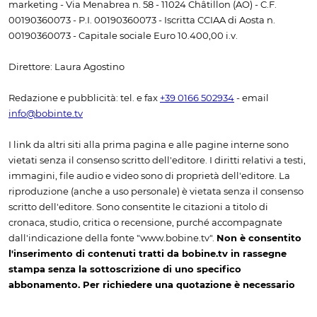
marketing - Via Menabrea n. 58 - 11024 Châtillon (AO) - C.F.
00190360073 - P.I. 00190360073 - Iscritta CCIAA di Aosta n.
00190360073 - Capitale sociale Euro 10.400,00 i.v.
Direttore: Laura Agostino
Redazione e pubblicità: tel. e fax
+39 0166 502934
- email
info@bobinte.tv
I link da altri siti alla prima pagina e alle pagine interne sono
vietati senza il consenso scritto dell'editore. I diritti relativi a testi,
immagini, file audio e video sono di proprietà dell'editore. La
riproduzione (anche a uso personale) è vietata senza il consenso
scritto dell'editore. Sono consentite le citazioni a titolo di
cronaca, studio, critica o recensione, purché accompagnate
dall'indicazione della fonte "www.bobine.tv".
Non è consentito
l'inserimento di contenuti tratti da bobine.tv in rassegne
stampa senza la sottoscrizione di uno specifico
abbonamento. Per richiedere una quotazione è necessario
contattare l'amministrazione, scrivendo a info@bobine.tv
oppure telefonando a +39 0166 502934