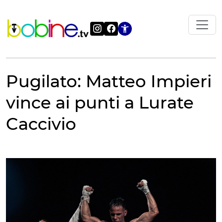
Vai
al
contenuto
Apri le impostazi
Pugilato: Matteo Impieri
vince ai punti a Lurate
Caccivio