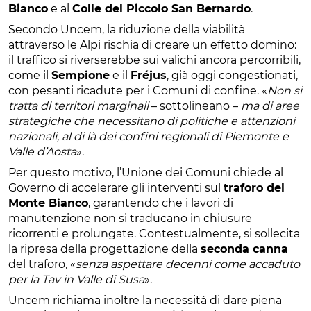
Bianco
e al
Colle del Piccolo San Bernardo
.
Secondo Uncem, la riduzione della viabilità
attraverso le Alpi rischia di creare un effetto domino:
il traffico si riverserebbe sui valichi ancora percorribili,
come il
Sempione
e il
Fréjus
, già oggi congestionati,
con pesanti ricadute per i Comuni di confine. «
Non si
tratta di territori marginali
– sottolineano –
ma di aree
strategiche che necessitano di politiche e attenzioni
nazionali, al di là dei confini regionali di Piemonte e
Valle d’Aosta
».
Per questo motivo, l’Unione dei Comuni chiede al
Governo di accelerare gli interventi sul
traforo del
Monte Bianco
, garantendo che i lavori di
manutenzione non si traducano in chiusure
ricorrenti e prolungate. Contestualmente, si sollecita
la ripresa della progettazione della
seconda canna
del traforo, «
senza aspettare decenni come accaduto
per la Tav in Valle di Susa
».
Uncem richiama inoltre la necessità di dare piena