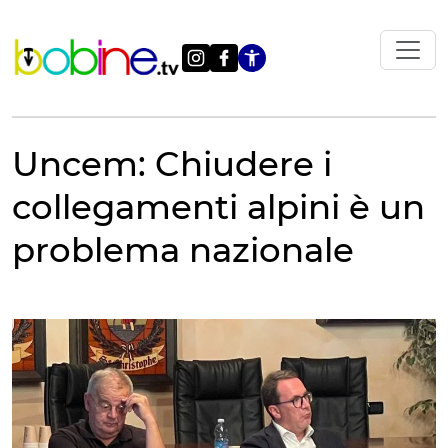
Vai
al
contenuto
Apri le impostazi
Uncem: Chiudere i
collegamenti alpini è un
problema nazionale