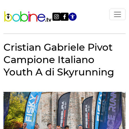
Vai
al
contenuto
Apri le impostazi
Cristian Gabriele Pivot
Campione Italiano
Youth A di Skyrunning