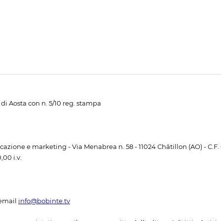
di Aosta con n. 5/10 reg. stampa
unicazione e marketing - Via Menabrea n. 58 - 11024 Châtillon (AO) - C.F
00 i.v.
email
info@bobinte.tv