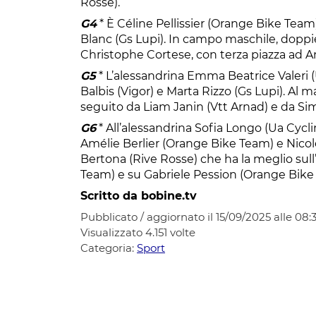
Rosse).
G4
* È Céline Pellissier (Orange Bike Tea
Blanc (Gs Lupi). In campo maschile, dopp
Christophe Cortese, con terza piazza ad An
G5
* L’alessandrina Emma Beatrice Valeri
Balbis (Vigor) e Marta Rizzo (Gs Lupi). Al 
seguito da Liam Janin (Vtt Arnad) e da Si
G6
* All’alessandrina Sofia Longo (Ua Cycli
Amélie Berlier (Orange Bike Team) e Nicole
Bertona (Rive Rosse) che ha la meglio sul
Team) e su Gabriele Pession (Orange Bike
Scritto da bobine.tv
Pubblicato / aggiornato il 15/09/2025 alle 08:
Visualizzato
4.151
volte
Categoria:
Sport