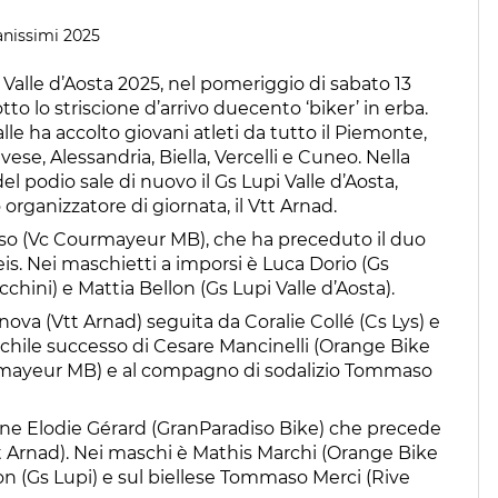
anissimi 2025
 Valle d’Aosta 2025, nel pomeriggio di sabato 13
to lo striscione d’arrivo duecento ‘biker’ in erba.
Valle ha accolto giovani atleti da tutto il Piemonte,
ese, Alessandria, Biella, Vercelli e Cuneo. Nella
del podio sale di nuovo il Gs Lupi Valle d’Aosta,
organizzatore di giornata, il Vtt Arnad.
osso (Vc Courmayeur MB), che ha preceduto il duo
. Nei maschietti a imporsi è Luca Dorio (Gs
chini) e Mattia Bellon (Gs Lupi Valle d’Aosta).
va (Vtt Arnad) seguita da Coralie Collé (Cs Lys) e
chile successo di Cesare Mancinelli (Orange Bike
rmayeur MB) e al compagno di sodalizio Tommaso
ne Elodie Gérard (GranParadiso Bike) che precede
tt Arnad). Nei maschi è Mathis Marchi (Orange Bike
n (Gs Lupi) e sul biellese Tommaso Merci (Rive