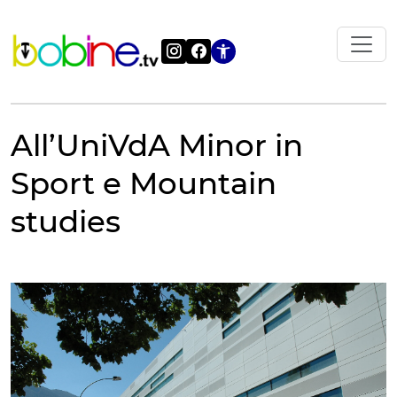
Vai
al
contenuto
Apri le impostazi
All’UniVdA Minor in
Sport e Mountain
studies