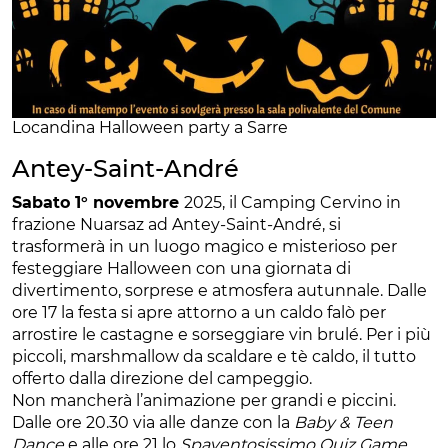
Locandina Halloween party a Sarre
Antey-Saint-André
Sabato 1° novembre
2025, il Camping Cervino in
frazione Nuarsaz ad Antey-Saint-André, si
trasformerà in un luogo magico e misterioso per
festeggiare Halloween con una giornata di
divertimento, sorprese e atmosfera autunnale. Dalle
ore 17 la festa si apre attorno a un caldo falò per
arrostire le castagne e sorseggiare vin brulé. Per i più
piccoli, marshmallow da scaldare e tè caldo, il tutto
offerto dalla direzione del campeggio.
Non mancherà l’animazione per grandi e piccini.
Dalle ore 20.30 via alle danze con la
Baby & Teen
Dance
e alle ore 21 lo
Spaventosissimo Quiz Game