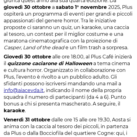
giunta quest’anno alla sua quarta edizione. Da
giovedì 30 ottobre
a
sabato 1° novembre
2025, Plus
ospiterà un programma di eventi per grandi e piccoli
appassionati del genere horror. Tra le iniziative
proposte ci saranno un quiz, un karaoke, una caccia
al tesoro, un contest per il miglior costume e una
maratona cinematografica con la proiezione di
Casper
,
Land of the dead
e un film trash a sorpresa.
Giovedì 30 ottobre
alle ore 18.00, al Plus Café inizierà
il
quizzone caciarone di Halloween
a tema cinema
e cultura horror. Organizzato in collaborazione con
Plus, l’evento è rivolto a un pubblico adulto. Gli
sfidanti possono iscriversi mandando una mail a
info@aiacevda.it
, indicando il nome della propria
squadra il numero di partecipanti (da 4 a 6). Punto
bonus a chi si presenta mascherato. A seguire, il
karaoke
.
Venerdì 31 ottobre
dalle ore 15 alle ore 19.30, Aosta si
anima con la caccia al tesoro dei piccoli, in partenza
da Plus o dalla Bocciofila del quartiere Cogne: qui, i