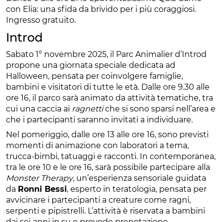
con Elia: una sfida da brivido per i più coraggiosi.
Ingresso gratuito.
Introd
Sabato 1° novembre 2025, il Parc Animalier d’Introd
propone una giornata speciale dedicata ad
Halloween, pensata per coinvolgere famiglie,
bambini e visitatori di tutte le età. Dalle ore 9.30 alle
ore 16, il parco sarà animato da attività tematiche, tra
cui una caccia ai
ragnetti
che si sono sparsi nell’area e
che i partecipanti saranno invitati a individuare.
Nel pomeriggio, dalle ore 13 alle ore 16, sono previsti
momenti di animazione con laboratori a tema,
trucca-bimbi, tatuaggi e racconti. In contemporanea,
tra le ore 10 e le ore 16, sarà possibile partecipare alla
Monster Therapy
, un’esperienza sensoriale guidata
da
Ronni Bessi
, esperto in teratologia, pensata per
avvicinare i partecipanti a creature come ragni,
serpenti e pipistrelli. L’attività è riservata a bambini
dai sei anni in su e prevede prenotazione