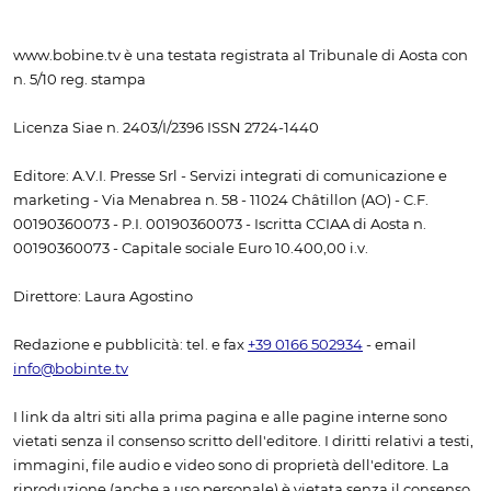
www.bobine.tv è una testata registrata al Tribunale di Aosta con
n. 5/10 reg. stampa
Licenza Siae n. 2403/I/2396 ISSN 2724-1440
Editore: A.V.I. Presse Srl - Servizi integrati di comunicazione e
marketing - Via Menabrea n. 58 - 11024 Châtillon (AO) - C.F.
00190360073 - P.I. 00190360073 - Iscritta CCIAA di Aosta n.
00190360073 - Capitale sociale Euro 10.400,00 i.v.
Direttore: Laura Agostino
Redazione e pubblicità: tel. e fax
+39 0166 502934
- email
info@bobinte.tv
I link da altri siti alla prima pagina e alle pagine interne sono
vietati senza il consenso scritto dell'editore. I diritti relativi a testi,
immagini, file audio e video sono di proprietà dell'editore. La
riproduzione (anche a uso personale) è vietata senza il consenso