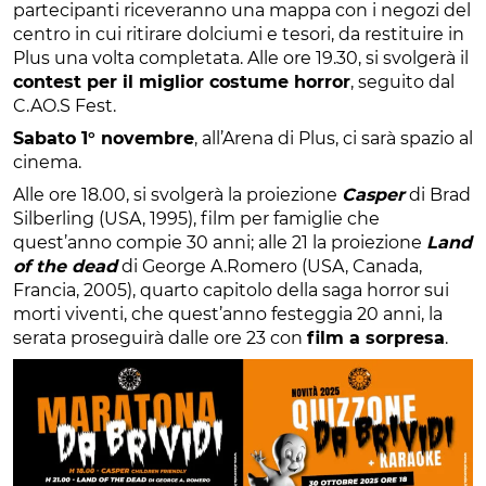
partecipanti riceveranno una mappa con i negozi del
centro in cui ritirare dolciumi e tesori, da restituire in
Plus una volta completata. Alle ore 19.30, si svolgerà il
contest per il miglior costume horror
, seguito dal
C.AO.S Fest.
Sabato 1° novembre
, all’Arena di Plus, ci sarà spazio al
cinema.
Alle ore 18.00, si svolgerà la proiezione
Casper
di Brad
Silberling (USA, 1995), film per famiglie che
quest’anno compie 30 anni; alle 21 la proiezione
Land
of the dead
di George A.Romero (USA, Canada,
Francia, 2005), quarto capitolo della saga horror sui
morti viventi, che quest’anno festeggia 20 anni, la
serata proseguirà dalle ore 23 con
film a sorpresa
.