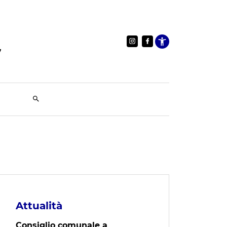
Apri le im
Attualità
Consiglio comunale a