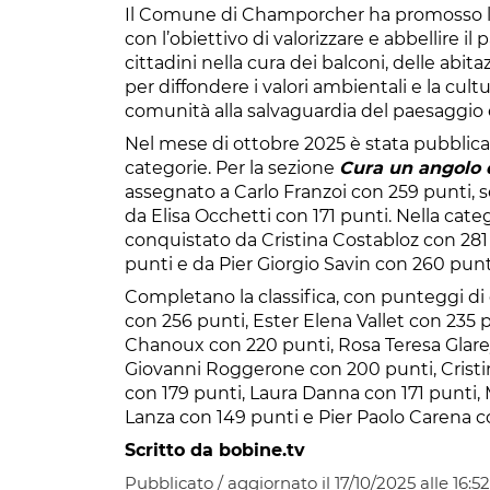
Il Comune di Champorcher ha promosso l’
con l’obiettivo di valorizzare e abbellire il
cittadini nella cura dei balconi, delle abitazi
per diffondere i valori ambientali e la cul
comunità alla salvaguardia del paesaggio e
Nel mese di ottobre 2025 è stata pubblicat
categorie. Per la sezione
Cura un angolo d
assegnato a Carlo Franzoi con 259 punti, s
da Elisa Occhetti con 171 punti. Nella cate
conquistato da Cristina Costabloz con 28
punti e da Pier Giorgio Savin con 260 punt
Completano la classifica, con punteggi di
con 256 punti, Ester Elena Vallet con 235 
Chanoux con 220 punti, Rosa Teresa Glarey
Giovanni Roggerone con 200 punti, Cris
con 179 punti, Laura Danna con 171 punti,
Lanza con 149 punti e Pier Paolo Carena c
Scritto da bobine.tv
Pubblicato / aggiornato il 17/10/2025 alle 16:52