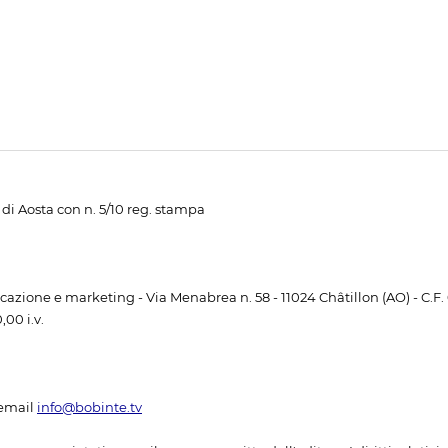
di Aosta con n. 5/10 reg. stampa
unicazione e marketing - Via Menabrea n. 58 - 11024 Châtillon (AO) - C.F
00 i.v.
email
info@bobinte.tv