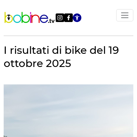
Vai
al
contenuto
Apri le impostazi
I risultati di bike del 19
ottobre 2025