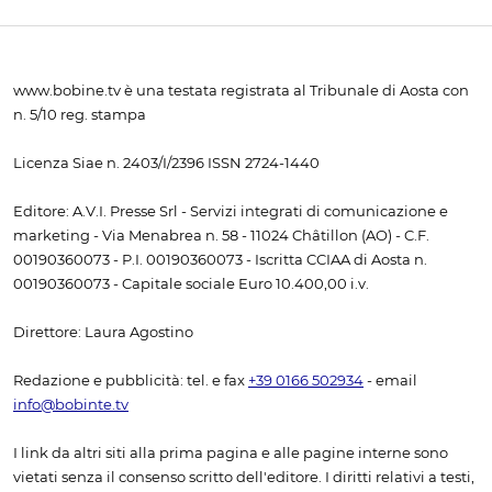
www.bobine.tv è una testata registrata al Tribunale di Aosta con
n. 5/10 reg. stampa
Licenza Siae n. 2403/I/2396 ISSN 2724-1440
Editore: A.V.I. Presse Srl - Servizi integrati di comunicazione e
marketing - Via Menabrea n. 58 - 11024 Châtillon (AO) - C.F.
00190360073 - P.I. 00190360073 - Iscritta CCIAA di Aosta n.
00190360073 - Capitale sociale Euro 10.400,00 i.v.
Direttore: Laura Agostino
Redazione e pubblicità: tel. e fax
+39 0166 502934
- email
info@bobinte.tv
I link da altri siti alla prima pagina e alle pagine interne sono
vietati senza il consenso scritto dell'editore. I diritti relativi a testi,