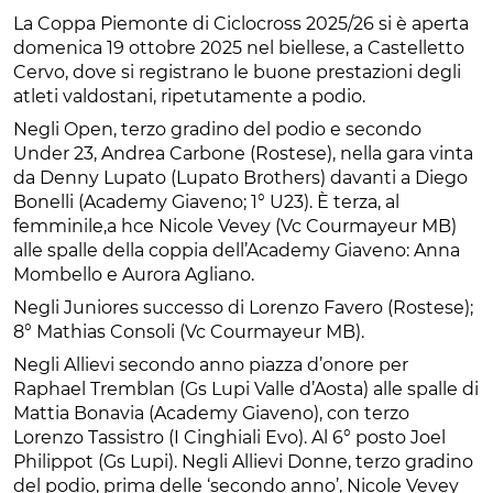
La Coppa Piemonte di Ciclocross 2025/26 si è aperta
domenica 19 ottobre 2025 nel biellese, a Castelletto
Cervo, dove si registrano le buone prestazioni degli
atleti valdostani, ripetutamente a podio.
Negli Open, terzo gradino del podio e secondo
Under 23, Andrea Carbone (Rostese), nella gara vinta
da Denny Lupato (Lupato Brothers) davanti a Diego
Bonelli (Academy Giaveno; 1° U23). È terza, al
femminile,a hce Nicole Vevey (Vc Courmayeur MB)
alle spalle della coppia dell’Academy Giaveno: Anna
Mombello e Aurora Agliano.
Negli Juniores successo di Lorenzo Favero (Rostese);
8° Mathias Consoli (Vc Courmayeur MB).
Negli Allievi secondo anno piazza d’onore per
Raphael Tremblan (Gs Lupi Valle d’Aosta) alle spalle di
Mattia Bonavia (Academy Giaveno), con terzo
Lorenzo Tassistro (I Cinghiali Evo). Al 6° posto Joel
Philippot (Gs Lupi). Negli Allievi Donne, terzo gradino
del podio, prima delle ‘secondo anno’, Nicole Vevey