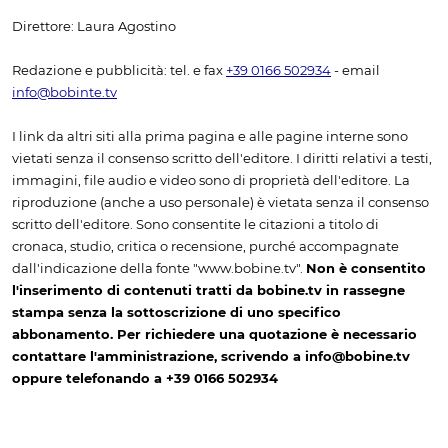
Direttore: Laura Agostino
Redazione e pubblicità: tel. e fax
+39 0166 502934
- email
info@bobinte.tv
I link da altri siti alla prima pagina e alle pagine interne sono
vietati senza il consenso scritto dell'editore. I diritti relativi a testi,
immagini, file audio e video sono di proprietà dell'editore. La
riproduzione (anche a uso personale) è vietata senza il consenso
scritto dell'editore. Sono consentite le citazioni a titolo di
cronaca, studio, critica o recensione, purché accompagnate
dall'indicazione della fonte "www.bobine.tv".
Non è consentito
l'inserimento di contenuti tratti da bobine.tv in rassegne
stampa senza la sottoscrizione di uno specifico
abbonamento. Per richiedere una quotazione è necessario
contattare l'amministrazione, scrivendo a info@bobine.tv
oppure telefonando a +39 0166 502934