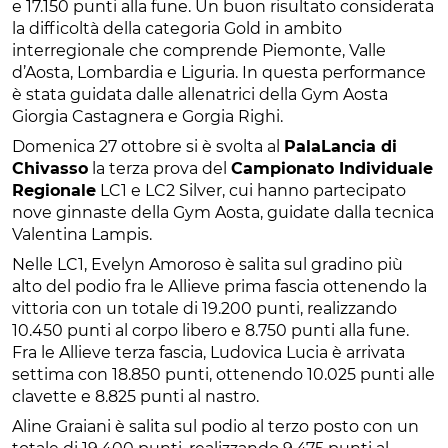
e 17.150 punti alla fune. Un buon risultato considerata
la difficoltà della categoria Gold in ambito
interregionale che comprende Piemonte, Valle
d’Aosta, Lombardia e Liguria. In questa performance
è stata guidata dalle allenatrici della Gym Aosta
Giorgia Castagnera e Gorgia Righi.
Domenica 27 ottobre si è svolta al
PalaLancia di
Chivasso
la terza prova del
Campionato Individuale
Regionale
LC1 e LC2 Silver, cui hanno partecipato
nove ginnaste della Gym Aosta, guidate dalla tecnica
Valentina Lampis.
Nelle LC1, Evelyn Amoroso è salita sul gradino più
alto del podio fra le Allieve prima fascia ottenendo la
vittoria con un totale di 19.200 punti, realizzando
10.450 punti al corpo libero e 8.750 punti alla fune.
Fra le Allieve terza fascia, Ludovica Lucia è arrivata
settima con 18.850 punti, ottenendo 10.025 punti alle
clavette e 8.825 punti al nastro.
Aline Graiani è salita sul podio al terzo posto con un