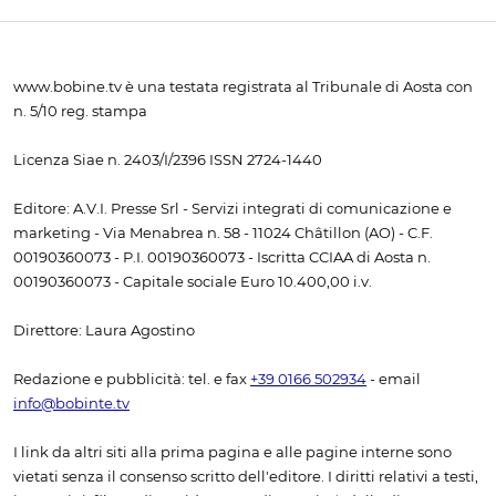
www.bobine.tv è una testata registrata al Tribunale di Aosta con
n. 5/10 reg. stampa
Licenza Siae n. 2403/I/2396 ISSN 2724-1440
Editore: A.V.I. Presse Srl - Servizi integrati di comunicazione e
marketing - Via Menabrea n. 58 - 11024 Châtillon (AO) - C.F.
00190360073 - P.I. 00190360073 - Iscritta CCIAA di Aosta n.
00190360073 - Capitale sociale Euro 10.400,00 i.v.
Direttore: Laura Agostino
Redazione e pubblicità: tel. e fax
+39 0166 502934
- email
info@bobinte.tv
I link da altri siti alla prima pagina e alle pagine interne sono
vietati senza il consenso scritto dell'editore. I diritti relativi a testi,