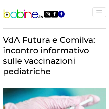
Vai
al
contenuto
Apri le impostazi
VdA Futura e Comilva:
incontro informativo
sulle vaccinazioni
pediatriche