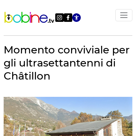
Vai
al
contenuto
Apri le impostazi
Momento conviviale per
gli ultrasettantenni di
Châtillon