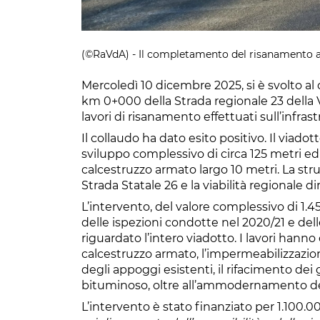
(©RaVdA) - Il completamento del risanamento a
Mercoledì 10 dicembre 2025, si è svolto al
km 0+000 della Strada regionale 23 della 
lavori di risanamento effettuati sull’infrast
Il collaudo ha dato esito positivo. Il viadott
sviluppo complessivo di circa 125 metri 
calcestruzzo armato largo 10 metri. La stru
Strada Statale 26 e la viabilità regionale d
L’intervento, del valore complessivo di 1.45
delle ispezioni condotte nel 2020/21 e del
riguardato l’intero viadotto. I lavori hanno 
calcestruzzo armato, l’impermeabilizzazione
degli appoggi esistenti, il rifacimento de
bituminoso, oltre all’ammodernamento del
L’intervento è stato finanziato per 1.100.0