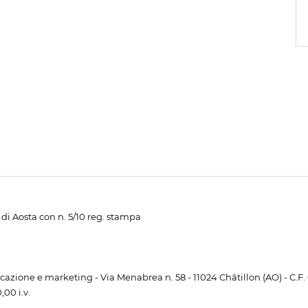
di Aosta con n. 5/10 reg. stampa
unicazione e marketing - Via Menabrea n. 58 - 11024 Châtillon (AO) - C.F
00 i.v.