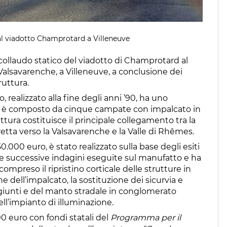
l viadotto Champrotard a Villeneuve
 collaudo statico del viadotto di Champrotard al
Valsavarenche, a Villeneuve, a conclusione dei
ruttura.
o, realizzato alla fine degli anni ’90, ha uno
ed è composto da cinque campate con impalcato in
ttura costituisce il principale collegamento tra la
iretta verso la Valsavarenche e la Valle di Rhêmes.
0.000 euro, è stato realizzato sulla base degli esiti
le successive indagini eseguite sul manufatto e ha
compreso il ripristino corticale delle strutture in
 dell’impalcato, la sostituzione dei sicurvia e
i giunti e del manto stradale in conglomerato
l’impianto di illuminazione.
00 euro con fondi statali del
Programma per il