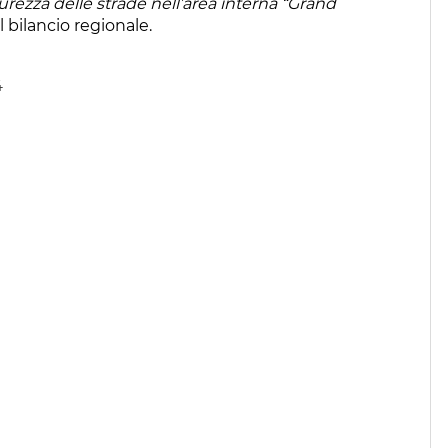
curezza delle strade nell’area interna “Grand
 bilancio regionale.
4