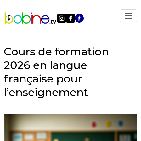
Vai
al
contenuto
Apri le impostazi
Cours de formation
2026 en langue
française pour
l’enseignement