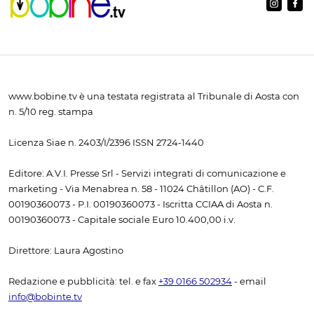
www.bobine.tv è una testata registrata al Tribunale di Aosta con
n. 5/10 reg. stampa
Licenza Siae n. 2403/I/2396 ISSN 2724-1440
Editore: A.V.I. Presse Srl - Servizi integrati di comunicazione e
marketing - Via Menabrea n. 58 - 11024 Châtillon (AO) - C.F.
00190360073 - P.I. 00190360073 - Iscritta CCIAA di Aosta n.
00190360073 - Capitale sociale Euro 10.400,00 i.v.
Direttore: Laura Agostino
Redazione e pubblicità: tel. e fax
+39 0166 502934
- email
info@bobinte.tv