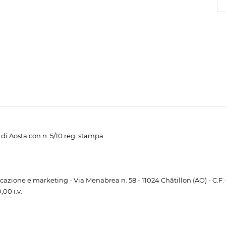
di Aosta con n. 5/10 reg. stampa
unicazione e marketing - Via Menabrea n. 58 - 11024 Châtillon (AO) - C.F
00 i.v.