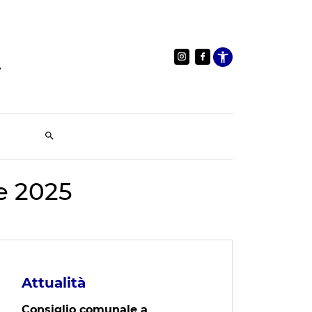
Apri le im
e 2025
Attualità
Consiglio comunale a