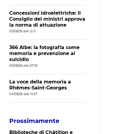
Concessioni idroelettriche: il
Consiglio dei ministri approva
la norma di attuazione
05/08/26 alle 12:11
366 Albe: la fotografia come
memoria e prevenzione al
suicidio
05/08/26 alle 07:53
La voce della memoria a
Rhêmes-Saint-Georges
04/08/26 alle 14:57
Prossimamente
Biblioteche di Châtillon e