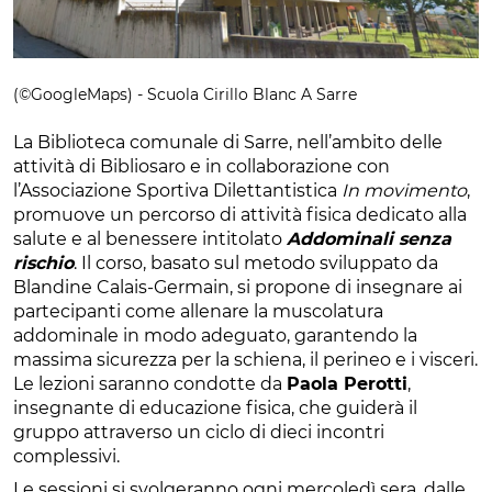
(©GoogleMaps) - Scuola Cirillo Blanc A Sarre
La Biblioteca comunale di Sarre, nell’ambito delle
attività di Bibliosaro e in collaborazione con
l’Associazione Sportiva Dilettantistica
In movimento
,
promuove un percorso di attività fisica dedicato alla
salute e al benessere intitolato
Addominali senza
rischio
. Il corso, basato sul metodo sviluppato da
Blandine Calais-Germain, si propone di insegnare ai
partecipanti come allenare la muscolatura
addominale in modo adeguato, garantendo la
massima sicurezza per la schiena, il perineo e i visceri.
Le lezioni saranno condotte da
Paola Perotti
,
insegnante di educazione fisica, che guiderà il
gruppo attraverso un ciclo di dieci incontri
complessivi.
Le sessioni si svolgeranno ogni mercoledì sera, dalle