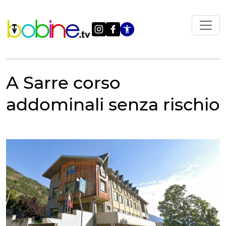
Vai
al
contenuto
Apri le impostazi
A Sarre corso
addominali senza rischio