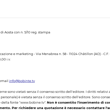
di Aosta con n. 5/10 reg. stampa
unicazione e marketing - Via Menabrea n. 58 - 11024 Châtillon (AO) - C.F
00 i.v.
email
info@bobinte.tv
erne sono vietati senza il consenso scritto dell'editore. I diritti relativ
ersonale) è vietata senza il consenso scritto dell'editore. Sono consenti
 della fonte "www.bobine.tv".
Non è consentito l'inserimento di co
mento. Per richiedere una quotazione è necessario contattare l'