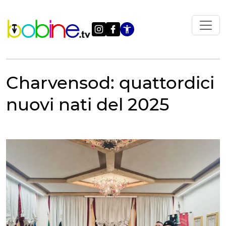
Vai
al
contenuto
Apri le impostazi
Charvensod: quattordici
nuovi nati del 2025