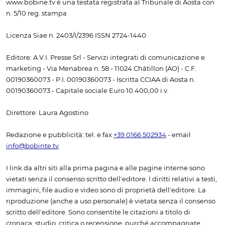
www.bobine.tv è una testata registrata al Tribunale di Aosta con
n. 5/10 reg. stampa
Licenza Siae n. 2403/I/2396 ISSN 2724-1440
Editore: A.V.I. Presse Srl - Servizi integrati di comunicazione e
marketing - Via Menabrea n. 58 - 11024 Châtillon (AO) - C.F.
00190360073 - P.I. 00190360073 - Iscritta CCIAA di Aosta n.
00190360073 - Capitale sociale Euro 10.400,00 i.v.
Direttore: Laura Agostino
Redazione e pubblicità: tel. e fax
+39 0166 502934
- email
info@bobinte.tv
I link da altri siti alla prima pagina e alle pagine interne sono
vietati senza il consenso scritto dell'editore. I diritti relativi a testi,
immagini, file audio e video sono di proprietà dell'editore. La
riproduzione (anche a uso personale) è vietata senza il consenso
scritto dell'editore. Sono consentite le citazioni a titolo di
cronaca, studio, critica o recensione, purché accompagnate