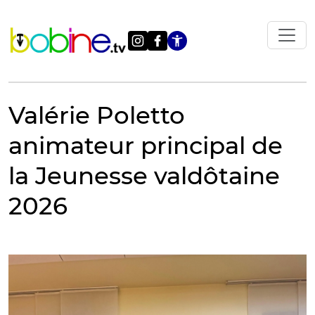
Vai
al
contenuto
Apri le impostazi
Valérie Poletto
animateur principal de
la Jeunesse valdôtaine
2026