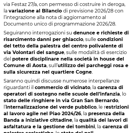
via Festaz 27/a, con permesso di costruire in deroga,
la
variazione al Bilancio
di previsione 2026/28 con
l’integrazione alla nota di aggiornamento al
Documento unico di programmazione 2026/28.
Seguiranno interrogazioni su
denunce e richieste di
risarcimento danni per ghiaccio
, sulle
condizioni
del tetto della palestra del centro polivalente di
via Volontari del sangue
, sulle modalità di esercizio
del
potere disciplinare nella società in house del
Comune di Aosta
, sull’
utilizzo dei parcheggi rosa e
sulla sicurezza nel quartiere Cogne
.
Saranno quindi discusse numerose interpellanze
riguardanti il
commercio di vicinato
, la
carenza di
operatori di sostegno nelle scuole dell’infanzia
, lo
stato delle ringhiere in via Gran San Bernardo
,
l’
internalizzazione del verde pubblico
, le r
estrizioni
al lavoro agile nel Piao 2024/26
, la
presenza della
Banda a iniziative cittadine
, la
qualità dei lavori di
asfaltatura e la gestione dei tombini
, la
carenza di