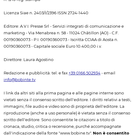
Licenza Siae n. 2403/I/2396 ISSN 2724-1440
Editore: A.V.I. Presse Srl - Servizi integrati di comunicazione e
marketing - Via Menabrea n. 58 - 11024 Châtillon (AO) - C.F.
00190360073 - P.I. 00190360073 - Iscritta CCIAA di Aosta n.
00190360073 - Capitale sociale Euro 10.400,00 i.v.
Direttore: Laura Agostino
Redazione e pubblicità: tel. e fax
+39 0166 502934
- email
info@bobinte.tv
I link da altri siti alla prima pagina e alle pagine interne sono
vietati senza il consenso scritto dell'editore. I diritti relativi a testi,
immagini, file audio e video sono di proprietà dell'editore. La
riproduzione (anche a uso personale) è vietata senza il consenso
scritto dell'editore. Sono consentite le citazioni a titolo di
cronaca, studio, critica o recensione, purché accompagnate
dall'indicazione della fonte "www.bobine.tv".
Non è consentito