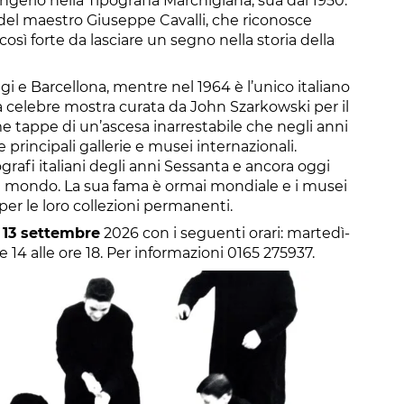
ungerlo nella Tipografia Marchigiana, sua dal 1950.
a del maestro Giuseppe Cavalli, che riconosce
osì forte da lasciare un segno nella storia della
i e Barcellona, mentre nel 1964 è l’unico italiano
la celebre mostra curata da John Szarkowski per il
 tappe di un’ascesa inarrestabile che negli anni
 principali gallerie e musei internazionali.
grafi italiani degli anni Sessanta e ancora oggi
o il mondo. La sua fama è ormai mondiale e i musei
er le loro collezioni permanenti.
13 settembre
2026 con i seguenti orari: martedì-
re 14 alle ore 18. Per informazioni 0165 275937.