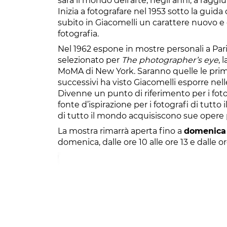
sarà il mondo dell’arte, negli anni, a raggi
Inizia a fotografare nel 1953 sotto la guid
subito in Giacomelli un carattere nuovo e c
fotografia.
Nel 1962 espone in mostre personali a Parig
selezionato per
The photographer’s eye
, 
MoMA di New York. Saranno quelle le prime
successivi ha visto Giacomelli esporre nelle
Divenne un punto di riferimento per i foto
fonte d’ispirazione per i fotografi di tutt
di tutto il mondo acquisiscono sue opere p
La mostra rimarrà aperta fino a
domenica 
domenica, dalle ore 10 alle ore 13 e dalle o