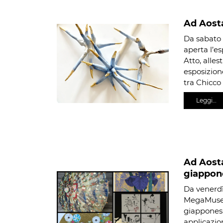
Ad Aosta
Da sabato 
aperta l’e
Atto, alles
esposizion
tra Chicco
Leggi…
Ad Aosta
giappon
Da venerdì
MegaMuseo 
giapponesi.
applicazion