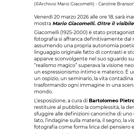
(©Archivio Mario Giacomelli) - Caroline Branso
Venerdì 20 marzo 2026 alle ore 18, sarà ina
mostra
Mario Giacomelli. Oltre il visibil
Giacomelli (1925-2000) è stato protagonist
fotografia si affranca definitivamente dal 
assumendo una propria autonomia poetica e
linguaggio originale fatto di contrasti e st
apparve sconvolgente nel suo sguardo sul p
“realismo magico” superava la visione neore
un espressionismo intimo e materico. È un
un ospizio, un seminario, la vita contadina 
trasformando ogni immagine in una scena i
mondo.
L’esposizione, a cura di
Bartolomeo Pietr
restituire al pubblico la complessità, la de
sfuggire alle definizioni canoniche di uno d
lato, l’indagine sulla materia, il segno, la vis
fotografia come forma lirica del pensiero