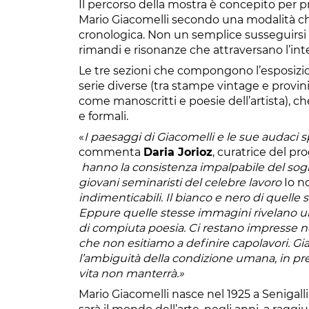
Il percorso della mostra è concepito per prop
Mario Giacomelli secondo una modalità ch
cronologica. Non un semplice susseguirsi d
rimandi e risonanze che attraversano l’int
Le tre sezioni che compongono l’esposizi
serie diverse (tra stampe vintage e provi
come manoscritti e poesie dell’artista), c
e formali.
«
I paesaggi di Giacomelli e le sue audaci s
commenta
Daria Jorioz
, curatrice del p
hanno la consistenza impalpabile del sogno
giovani seminaristi del celebre lavoro
Io n
indimenticabili. Il bianco e nero di quelle
Eppure quelle stesse immagini rivelano u
di compiuta poesia. Ci restano impresse ne
che non esitiamo a definire capolavori. Giac
l’ambiguità della condizione umana, in pre
vita non manterrà.»
Mario Giacomelli nasce nel 1925 a Senigallia