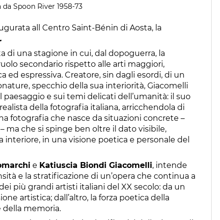
n da Spoon River 1958-73
ugurata all Centro Saint-Bénin di Aosta, la
e.
a di una stagione in cui, dal dopoguerra, la
ruolo secondario rispetto alle arti maggiori,
d espressiva. Creatore, sin dagli esordi, di un
onature, specchio della sua interiorità, Giacomelli
aesaggio e sui temi delicati dell’umanità: il suo
alista della fotografia italiana, arricchendola di
a fotografia che nasce da situazioni concrete –
– ma che si spinge ben oltre il dato visibile,
nteriore, in una visione poetica e personale del
omarchi
e
Katiuscia Biondi Giacomelli
, intende
nsità e la stratificazione di un’opera che continua a
ei più grandi artisti italiani del XX secolo: da un
ione artistica; dall’altro, la forza poetica della
 e della memoria.