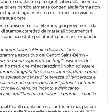
orre i nuclei tra i più significativi della ricerca di
e gli era particolarmente congeniale: la forma non
i tappe biografiche, ma un intreccio di visioni,
era sua opera.
one riuniscono oltre 150 immagini provenienti da
ni di stampa corredati da materiali documentari
he sono accostate per affinità poetiche, tematiche
perimentazioni al limite dell’astrazione
–
rogramma espositivo del Centro Saint-Bénin –
, ma sono soprattutto le fragili esistenze dei
on ho mani che mi accarezzino il volto
ad essere
 stampe fotografiche è teso e intenso, duro e puro.
na sovrabbondanza di tenerezza, di leggerezza e
lla memoria come quei brani pittorici o letterari
omelli ci narra, tra incanto e disincanto,
cario equilibrio tra aspirazioni e promesse che la
, città dalla quale non si allontanerà mai, per cui