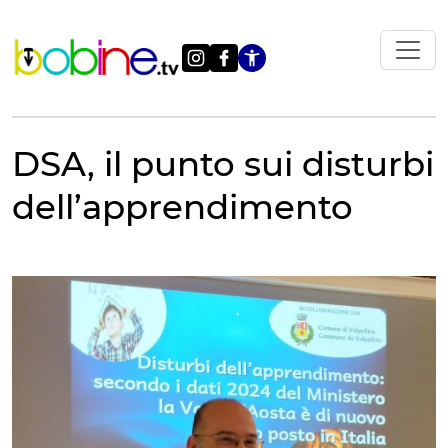
Vai
al
contenuto
Apri le impostazi
DSA, il punto sui disturbi
dell’apprendimento