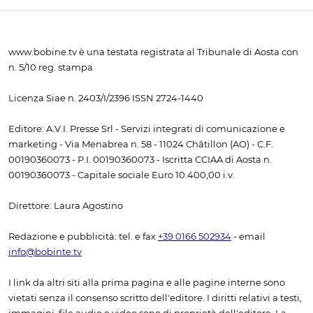
www.bobine.tv è una testata registrata al Tribunale di Aosta con
n. 5/10 reg. stampa
Licenza Siae n. 2403/I/2396 ISSN 2724-1440
Editore: A.V.I. Presse Srl - Servizi integrati di comunicazione e
marketing - Via Menabrea n. 58 - 11024 Châtillon (AO) - C.F.
00190360073 - P.I. 00190360073 - Iscritta CCIAA di Aosta n.
00190360073 - Capitale sociale Euro 10.400,00 i.v.
Direttore: Laura Agostino
Redazione e pubblicità: tel. e fax
+39 0166 502934
- email
info@bobinte.tv
I link da altri siti alla prima pagina e alle pagine interne sono
vietati senza il consenso scritto dell'editore. I diritti relativi a testi,