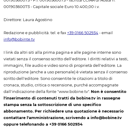
00190360073 - P.I. 00190360073 - Iscritta CCIAA di Aosta n.
00190360073 - Capitale sociale Euro 10.400,00 i.v.
Direttore: Laura Agostino
Redazione e pubblicità: tel. e fax
+39 0166 502934
- email
info@bobinte.tv
I link da altri siti alla prima pagina e alle pagine interne sono
vietati senza il consenso scritto dell'editore. I diritti relativi a testi,
immagini, file audio e video sono di proprietà dell'editore. La
riproduzione (anche a uso personale) è vietata senza il consenso
scritto dell'editore. Sono consentite le citazioni a titolo di
cronaca, studio, critica o recensione, purché accompagnate
dall'indicazione della fonte "www.bobine.tv".
Non è consentito
l'inserimento di contenuti tratti da bobine.tv in rassegne
stampa senza la sottoscrizione di uno specifico
abbonamento. Per richiedere una quotazione è necessario
contattare l'amministrazione, scrivendo a info@bobine.tv
oppure telefonando a +39 0166 502934