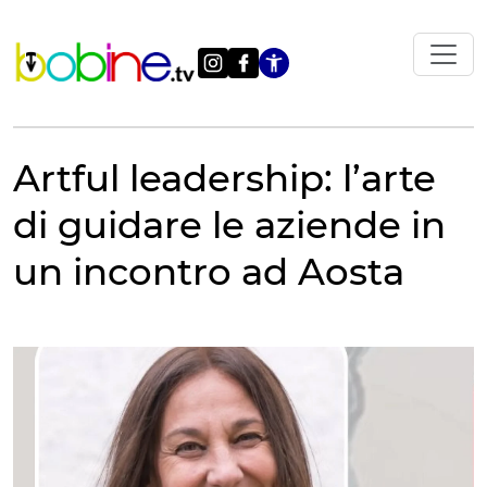
Vai
al
contenuto
Apri le impostazi
Artful leadership: l’arte
di guidare le aziende in
un incontro ad Aosta