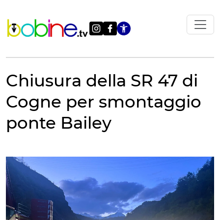
Vai
al
contenuto
Apri le impostazi
Chiusura della SR 47 di
Cogne per smontaggio
ponte Bailey