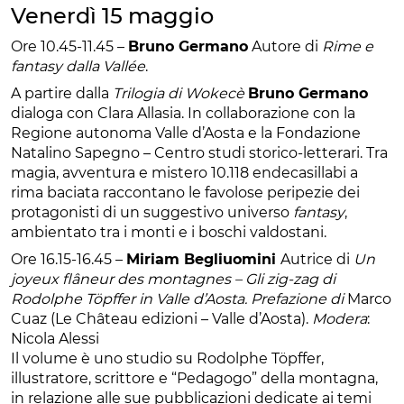
Venerdì 15 maggio
Ore 10.45-11.45 –
Bruno Germano
Autore di
Rime e
fantasy dalla Vallée
.
A partire dalla
Trilogia di Wokecè
Bruno Germano
dialoga con Clara Allasia. In collaborazione con la
Regione autonoma Valle d’Aosta e la Fondazione
Natalino Sapegno – Centro studi storico-letterari. Tra
magia, avventura e mistero 10.118 endecasillabi a
rima baciata raccontano le favolose peripezie dei
protagonisti di un suggestivo universo
fantasy
,
ambientato tra i monti e i boschi valdostani.
Ore 16.15-16.45 –
Miriam Begliuomini
Autrice di
Un
joyeux flâneur des montagnes – Gli zig-zag di
Rodolphe Töpffer in Valle d’Aosta. Prefazione di
Marco
Cuaz (Le Château edizioni – Valle d’Aosta).
Modera
:
Nicola Alessi
Il volume è uno studio su Rodolphe Töpffer,
illustratore, scrittore e “Pedagogo” della montagna,
in relazione alle sue pubblicazioni dedicate ai temi