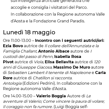
sull’intelligenza artificiale generativa che
accoglie e consiglia i visitatori del Parco.
In collaborazione con la Regione autonoma Valle
d’Aosta e la Fondazione Grand Paradis.
Lunedì 18 maggio
Ore 11.00-13.00 –
Incontro con i seguenti autrici/ori:
Ezia Bovo
autrice de
Il collare dell’Annunziata e la
Famiglia Challant
,
Antonio Albace
autore de
I
custodi del passo di Penn
,
Isabella Rosa
Pivot
autrice di
Viola
,
Elisa Bellavita
autrice di
120
anni di Giuseppe Giacosa
,
Massimo De Muro
autore
di
Sebastien Lambert il tenente di Napoleone
e
Carla
Rore
autrice di
Chatillon si racconta.
Antologia
(Edizioni Pedrini). In collaborazione con la
Regione autonoma Valle d’Aosta.
Ore 14.00-15.00 –
Valerio Boggia
Autore di
Le
avventure di Valerio; Come vincere la paura di volare;
Il coraggio non fa rumore.
(Luigi Boggia self-