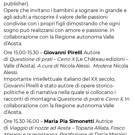
publisher).
Opere che invitano i bambini a sognare in grande e
agli adulti a riscoprire il valore delle passioni
condivise con i propri figli dimostrando che ogni
sogno può realizzarsi con amore e passione. In
collaborazione con la Regione autonoma Valle
d’Aosta.
Ore 15.00-15.30 –
Giovanni Pirelli
Autore
di
Questione di prati – Cerro X
(Le Château edizioni –
Valle d’Aosta).
A cura di
: Nicola Alessi.
Modera
: Nicola
Alessi.
Importante intellettuale italiano del XX secolo,
Giovanni Pirelli è stato autore di opere storico-
politiche e di narrativa nella quale si collocano i
racconti di montagna
Questione di prati
e
Cerro X
. In
collaborazione con la Regione autonoma Valle
d’Aosta.
Ore 15.30-16.00 –
Maria Pia Simonetti
Autrice
di
Viaggio di nozze ad Aosta – Topazia Alliata, Fosco
Maraini e la montagna. Postfazione di:
Dacia Maraini