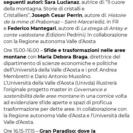
seguenti autori: Sara Lucianaz
, autrice di: “Il cuore
della montagna. Storie di cristalli e
Cristalliers”,
Joseph Cesar Perrin
, autore di:
Histoire
de la mine di Prabornaz – Saint-Marcel
ediz. in FR
e
Federico Mantegari
, autore di
La strega di Antey e
conte valdostane
(
Edizioni Pedrini
)
. In collaborazione
con la Regione autonoma Valle d’Aosta
Ore 15.00-16.00 –
Sfide e trasformazioni nelle aree
montane
con
Maria Debora Braga
, direttrice del
dipartimento di scienze economiche e politiche
dell’Università della Valle d’Aosta e i prof. Andrea
Membretti e Dario Antonio Musolino.
L’Università della Valle d’Aosta (Univda) illustrerà
l’originale progetto master in
Governance e
sostenibilità delle aree montane
in una cornice volta
ad evidenziare sfide aperte e spazi di proficua
trasformazione per dette aree. In collaborazione con
la Regione autonoma Valle d’Aosta e l’Università della
Valle d’Aosta.
Ore 16.15-17.15 –
Gran Paradiso: dove la