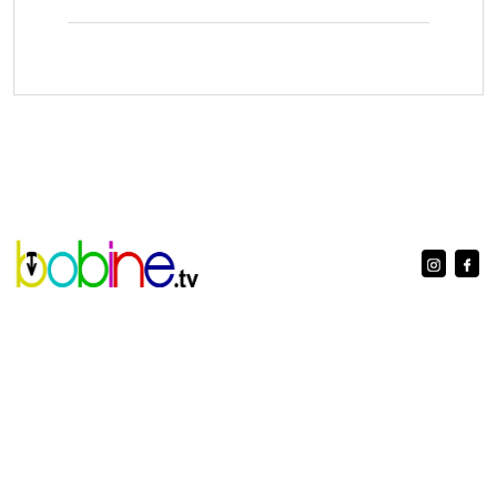
www.bobine.tv è una testata registrata al Tribunale di Aosta con
n. 5/10 reg. stampa
Licenza Siae n. 2403/I/2396 ISSN 2724-1440