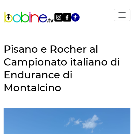
Vai
al
contenuto
Apri le impostazi
Pisano e Rocher al
Campionato italiano di
Endurance di
Montalcino