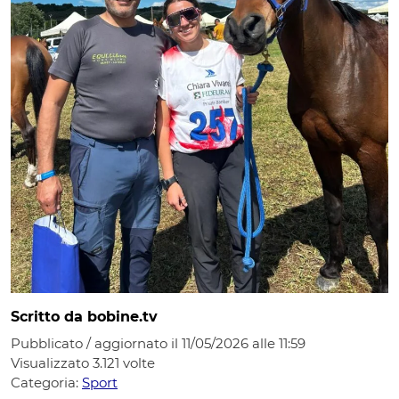
Scritto da bobine.tv
Pubblicato / aggiornato il 11/05/2026 alle 11:59
Visualizzato
3.121
volte
Categoria:
Sport