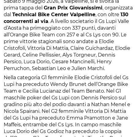
Sabato 9 maggio 2026, a Valpelline, si è svolta la
prima tappa del
Gran Prix Giovanissimi
, organizzata
dal
Technical Bike Center Valpelline
, con oltre
130
concorrenti al via
. A livello societario il Gs Lupi Valle
d’Aosta ha primeggiato con 337 punti, davanti
all’Orange Bike Team con 257 e al Cs Lys con 90. Le
prime vittorie stagionali sono andate a Elodie
Cristofoli, Vittoria Di Mattia, Claire Guichardaz, Elodie
Gerard, Celine Pellissier, Alys Torgneur, Dennis
Persico, Luca Dorio, Cesare Mancinelli, Henry
Perruchon, Sebastian Leo e Julien Marchi.
Nella categoria G1 femminile Elodie Cristofoli del Gs
Lupi ha preceduto Wendy Brunet dell’Orange Bike
Team e Cecilia Lucianaz del Team Benato. Nel G1
maschile poker del Gs Lupi con Dennis Persico sul
gradino più alto del podio davanti a Nathan Menel e
Nicola Spairani. Nel G2 femminile Vittoria Di Mattia
del Gs Lupi ha preceduto Emma Pramotton e Jane
Maffeis, entrambe del Cs Lys. In campo maschile
Luca Dorio del Gs Godioz ha preceduto la coppia