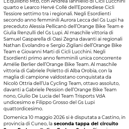
L’Equilibrio Mtb, con Andrea Ianniello di Cicli Lucchini
quarto e Learco Hervé Collé dell’Eporediese Cicli
Tessiore settimo tra i regionali. Negli Esordienti
secondo anno femminili Aurora Lecca del Gs Lupi ha
preceduto Alessia Pellicanò dell’Orange Bike Team e
Giulia Renzulli del Gs Lupi. Al maschile vittoria di
Samuel Gasparella di Oasi Zegna davanti ai regionali
Nathan Evolandro e Sergio Zigliani dell’Orange Bike
Team e Giovanni Marti di Cicli Lucchini. Negli
Esordienti primo anno femminili unica concorrente
Amélie Berlier dell’Orange Bike Team. Al maschile
vittoria di Gabriele Poletto di Alba Orobia, con la
maglia di campione valdostano conquistata da
Nicolò Ottria dell’Ua Cycling Team, ottavo assoluto,
davanti a Gabriele Pession dell’Orange Bike Team
nono, Giulio De Lucia del Team Trisports VdA
undicesimo e Filippo Grosso del Gs Lupi
quattordicesimo.
Domenica 10 maggio 2026 si è disputata a Castino, in
provincia di Cuneo, la
seconda tappa del circuito