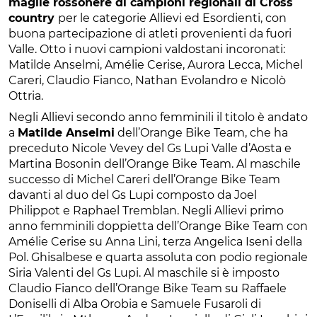
maglie rossonere di campioni regionali di Cross
country
per le categorie Allievi ed Esordienti, con
buona partecipazione di atleti provenienti da fuori
Valle. Otto i nuovi campioni valdostani incoronati:
Matilde Anselmi, Amélie Cerise, Aurora Lecca, Michel
Careri, Claudio Fianco, Nathan Evolandro e Nicolò
Ottria.
Negli Allievi secondo anno femminili il titolo è andato
a
Matilde Anselmi
dell’Orange Bike Team, che ha
preceduto Nicole Vevey del Gs Lupi Valle d’Aosta e
Martina Bosonin dell’Orange Bike Team. Al maschile
successo di Michel Careri dell’Orange Bike Team
davanti al duo del Gs Lupi composto da Joel
Philippot e Raphael Tremblan. Negli Allievi primo
anno femminili doppietta dell’Orange Bike Team con
Amélie Cerise su Anna Lini, terza Angelica Iseni della
Pol. Ghisalbese e quarta assoluta con podio regionale
Siria Valenti del Gs Lupi. Al maschile si è imposto
Claudio Fianco dell’Orange Bike Team su Raffaele
Doniselli di Alba Orobia e Samuele Fusaroli di