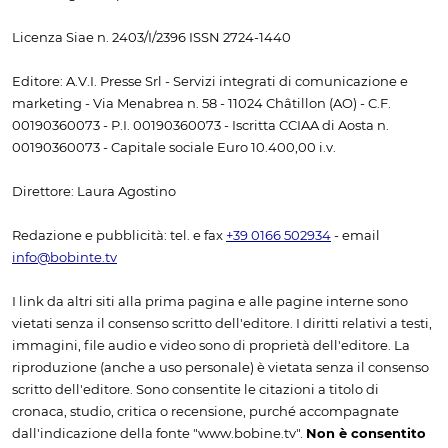
Licenza Siae n. 2403/I/2396 ISSN 2724-1440
Editore: A.V.I. Presse Srl - Servizi integrati di comunicazione e
marketing - Via Menabrea n. 58 - 11024 Châtillon (AO) - C.F.
00190360073 - P.I. 00190360073 - Iscritta CCIAA di Aosta n.
00190360073 - Capitale sociale Euro 10.400,00 i.v.
Direttore: Laura Agostino
Redazione e pubblicità: tel. e fax
+39 0166 502934
- email
info@bobinte.tv
I link da altri siti alla prima pagina e alle pagine interne sono
vietati senza il consenso scritto dell'editore. I diritti relativi a testi,
immagini, file audio e video sono di proprietà dell'editore. La
riproduzione (anche a uso personale) è vietata senza il consenso
scritto dell'editore. Sono consentite le citazioni a titolo di
cronaca, studio, critica o recensione, purché accompagnate
dall'indicazione della fonte "www.bobine.tv".
Non è consentito