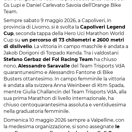
Gs Lupi e Daniel Carlevato Savoia dell’Orange Bike
Team.
Sempre sabato 9 maggio 2026, a Capoliveri, in
provincia di Livorno, si è svolta la
Capoliveri Legend
Cup
, seconda tappa della Hero Uci Marathon World
Cup su
un percorso di 73 chilometri e 2600 metri
di dislivello
. La vittoria in campo maschile è andata a
Jakob Dorigoni di Torpado Kenda. Tra i valdostani
Stefano Gerbaz del Fol Racing Team
ha chiuso
nono,
Alessandro Saravalle
del Team Trisports VdA
quarantunesimo e Alessandro Fantone di Bike
Busters ottantesimo. In campo femminile la vittoria
è andata alla svizzera Anna Weinbeer di Ktm Spada,
mentre Giulia Challancin del Team Trisports VdA, alla
sua prima Marathon di livello internazionale, ha
chiuso centoquarantesima assoluta e ventiduesima
nella graduatoria femminile.
Domenica 10 maggio 2026 sempre a Valpelline, con
la medesima organizzazione, si sono assegnate
le