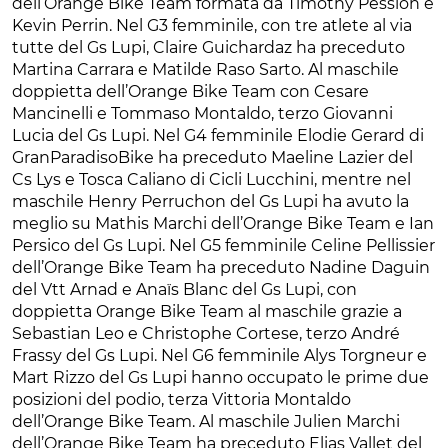
dell’Orange Bike Team formata da Timothy Pession e
Kevin Perrin. Nel G3 femminile, con tre atlete al via
tutte del Gs Lupi, Claire Guichardaz ha preceduto
Martina Carrara e Matilde Raso Sarto. Al maschile
doppietta dell’Orange Bike Team con Cesare
Mancinelli e Tommaso Montaldo, terzo Giovanni
Lucia del Gs Lupi. Nel G4 femminile Elodie Gerard di
GranParadisoBike ha preceduto Maeline Lazier del
Cs Lys e Tosca Caliano di Cicli Lucchini, mentre nel
maschile Henry Perruchon del Gs Lupi ha avuto la
meglio su Mathis Marchi dell’Orange Bike Team e Ian
Persico del Gs Lupi. Nel G5 femminile Celine Pellissier
dell’Orange Bike Team ha preceduto Nadine Daguin
del Vtt Arnad e Anaïs Blanc del Gs Lupi, con
doppietta Orange Bike Team al maschile grazie a
Sebastian Leo e Christophe Cortese, terzo André
Frassy del Gs Lupi. Nel G6 femminile Alys Torgneur e
Mart Rizzo del Gs Lupi hanno occupato le prime due
posizioni del podio, terza Vittoria Montaldo
dell’Orange Bike Team. Al maschile Julien Marchi
dell’Orange Bike Team ha preceduto Elias Vallet del