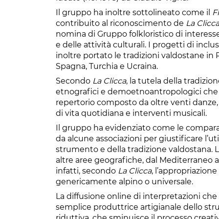
Il gruppo ha inoltre sottolineato come il
F
contribuito al riconoscimento de
La Clicc
nomina di Gruppo folkloristico di interesse
e delle attività culturali. I progetti di i
inoltre portato le tradizioni valdostane in 
Spagna, Turchia e Ucraina.
Secondo
La Clicca
, la tutela della tradizio
etnografici e demoetnoantropologici che 
repertorio composto da oltre venti danze
di vita quotidiana e interventi musicali.
Il gruppo ha evidenziato come le comparazi
da alcune associazioni per giustificare l’ut
strumento e della tradizione valdostana. L
altre aree geografiche, dal Mediterraneo a
infatti, secondo
La Clicca
, l’appropriazione
genericamente alpino o universale.
La diffusione online di interpretazioni che a
semplice produttrice artigianale dello st
riduttiva, che sminuisce il processo creat