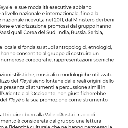
leyé
e le sue modalità esecutive abbiano
a
a livello nazionale e internazionale, fino alla
 nazionale ricevut,a nel 2011, dal Ministero dei beni
nclusione e valorizzazione promossi dal gruppo hanno
Paesi quali Corea del Sud, India, Russia, Serbia,
ne locale si fonda su studi antropologici, etnologici,
hanno consentito al gruppo di costruire un
, numerose coreografie, rappresentazioni sceniche
oni stilistiche, musicali o morfologiche utilizzate
ilizzo del
Fleyé
siano lontane dalle reali origini dello
a presenza di strumenti a percussione simili in
ll’Oriente e all’Occidente, non giustificherebbe
 del
Fleyé
o la sua promozione come strumento
ttribuirebbero alla Valle d’Aosta il ruolo di
rumento è considerata dal gruppo una lettura
ivo e l’identità culturale che ne hanno permesso la