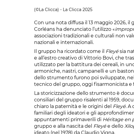
(©La Clicca) - La Clicca 2025
Con una nota diffusa il 13 maggio 2026, il 
Corléans ha denunciato l’utilizzo «
impropri
associazioni tradizionali e culturali non v
nazionali e internazionali.
Il gruppo ha ricordato come il
Fleyé
sia na
e all’estro creativo di Vittorio Bovi, che t
utilizzato per la battitura dei cereali, in
armoniche, nastri, campanelli e un baston
dello strumento furono poi sviluppate, nel
tecnico del gruppo, oggi fisarmonicista e 
La storicizzazione dello strumento è docum
consiliari del gruppo risalenti al 1959, d
chiaro la paternità e le origini del
Fleyé
. A
familiari degli ideatori e gli approfondime
appuntamenti primaverili di
Héritage en p
gruppo e alla nascita del
Fleyé
e dello
Xil
ideato (nel 1978) da Claudio Vigna.