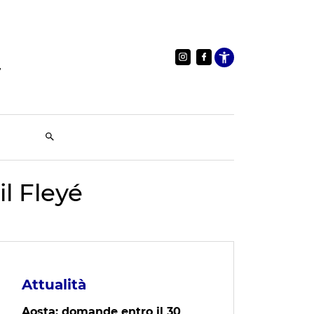
Apri le im
il Fleyé
Attualità
Aosta: domande entro il 30