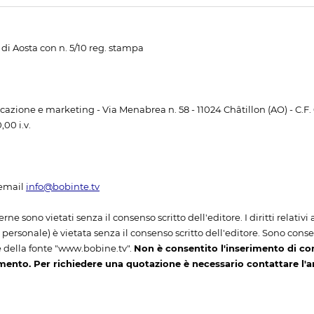
di Aosta con n. 5/10 reg. stampa
unicazione e marketing - Via Menabrea n. 58 - 11024 Châtillon (AO) - C.F
00 i.v.
email
info@bobinte.tv
erne sono vietati senza il consenso scritto dell'editore. I diritti relativ
ersonale) è vietata senza il consenso scritto dell'editore. Sono consenti
 della fonte "www.bobine.tv".
Non è consentito l'inserimento di co
mento. Per richiedere una quotazione è necessario contattare l'