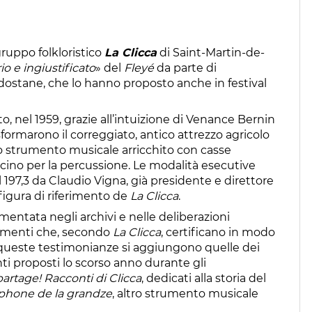
gruppo folkloristico
La Clicca
di Saint-Martin-de-
o e ingiustificato
» del
Fleyé
da parte di
aldostane, che lo hanno proposto anche in festival
to, nel 1959, grazie all’intuizione di Venance Bernin
rasformarono il correggiato, antico attrezzo agricolo
 uno strumento musicale arricchito con casse
cino per la percussione. Le modalità esecutive
 197,3 da Claudio Vigna, già presidente e direttore
figura di riferimento de
La Clicca
.
entata negli archivi e nelle deliberazioni
ocumenti che, secondo
La Clicca
, certificano in modo
 queste testimonianze si aggiungono quelle dei
nti proposti lo scorso anno durante gli
artage! Racconti di Clicca
, dedicati alla storia del
ophone de la grandze
, altro strumento musicale