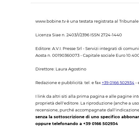
www.bobine.tv è una testata registrata al Tribunale 
Licenza Siae n. 2403/I/2396 ISSN 2724-1440
Editore: A.V.I. Presse Srl - Servizi integrati di com
Aosta n. 00190360073 - Capitale sociale Euro 10.400,
Direttore: Laura Agostino
Redazione e pubblicità: tel. e fax
+39 0166 502934
- 
I link da altri siti alla prima pagina e alle pagine int
proprietà dell'editore. La riproduzione (anche a uso p
recensione, purché accompagnate dall'indicazione
senza la sottoscrizione di uno specifico abbona
oppure telefonando a +39 0166 502934