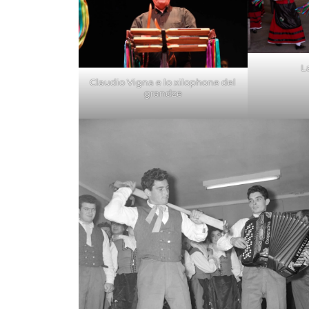
L
Claudio Vigna e lo xilophone del
grandze