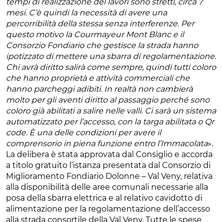
tempi di realizzazione dei lavori sono stretti, circa 7
mesi. C’è quindi la necessità di avere una
percorribilità della stessa senza interferenze. Per
questo motivo la Courmayeur Mont Blanc e il
Consorzio Fondiario che gestisce la strada hanno
ipotizzato di mettere una sbarra di regolamentazione.
Chi avrà diritto salirà come sempre, quindi tutti coloro
che hanno proprietà e attività commerciali che
hanno parcheggi adibiti. In realtà non cambierà
molto per gli aventi diritto al passaggio perché sono
coloro già abilitati a salire nelle valli. Ci sarà un sistema
automatizzato per l’accesso, con la targa abilitata o Qr
code. È una delle condizioni per avere il
comprensorio in piena funzione entro l’Immacolata
».
La delibera è stata approvata dal Consiglio e accorda
a titolo gratuito l’istanza presentata dal Consorzio di
Miglioramento Fondiario Dolonne – Val Veny, relativa
alla disponibilità delle aree comunali necessarie alla
posa della sbarra elettrica e al relativo cavidotto di
alimentazione per la regolamentazione dell’accesso
alla strada consortile della Val Veny. Tutte le spese