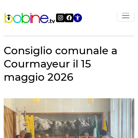
Vai
al
contenuto
Apri le impostazi
Consiglio comunale a
Courmayeur il 15
maggio 2026