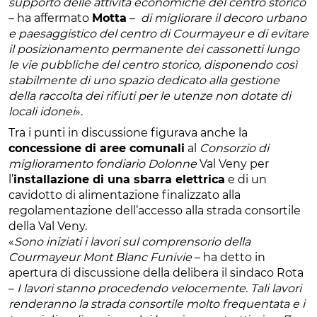
supporto delle attività economiche del centro storico
– ha affermato
Motta
–
di migliorare il decoro urbano
e paesaggistico del centro di Courmayeur e di evitare
il posizionamento permanente dei cassonetti lungo
le vie pubbliche del centro storico, disponendo così
stabilmente di uno spazio dedicato alla gestione
della raccolta dei rifiuti per le utenze non dotate di
locali idonei
».
Tra i punti in discussione figurava anche la
concessione di aree comunali
al
Consorzio di
miglioramento fondiario Dolonne
Val Veny per
l’
installazione di una sbarra elettrica
e di un
cavidotto di alimentazione finalizzato alla
regolamentazione dell’accesso alla strada consortile
della Val Veny.
«
Sono iniziati i lavori sul comprensorio della
Courmayeur Mont Blanc Funivie
– ha detto in
apertura di discussione della delibera il sindaco Rota
–
I lavori stanno procedendo velocemente. Tali lavori
renderanno la strada consortile molto frequentata e i