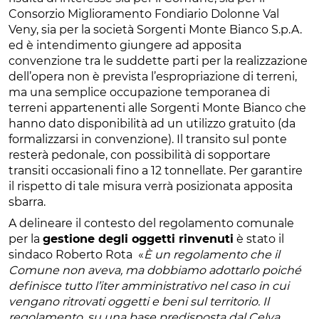
Consorzio Miglioramento Fondiario Dolonne Val
Veny, sia per la società Sorgenti Monte Bianco S.p.A.
ed è intendimento giungere ad apposita
convenzione tra le suddette parti per la realizzazione
dell’opera non è prevista l’espropriazione di terreni,
ma una semplice occupazione temporanea di
terreni appartenenti alle Sorgenti Monte Bianco che
hanno dato disponibilità ad un utilizzo gratuito (da
formalizzarsi in convenzione). Il transito sul ponte
resterà pedonale, con possibilità di sopportare
transiti occasionali fino a 12 tonnellate. Per garantire
il rispetto di tale misura verrà posizionata apposita
sbarra.
A delineare il contesto del regolamento comunale
per la
gestione degli oggetti rinvenuti
è stato il
sindaco Roberto Rota «
È un regolamento che il
Comune non aveva, ma dobbiamo adottarlo poiché
definisce tutto l’iter amministrativo nel caso in cui
vengano ritrovati oggetti e beni sul territorio. Il
regolamento, su una base predisposta dal Celva,