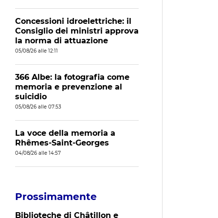
Concessioni idroelettriche: il
Consiglio dei ministri approva
la norma di attuazione
05/08/26 alle 12:11
366 Albe: la fotografia come
memoria e prevenzione al
suicidio
05/08/26 alle 07:53
La voce della memoria a
Rhêmes-Saint-Georges
04/08/26 alle 14:57
Prossimamente
Biblioteche di Châtillon e