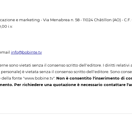
unicazione e marketing - Via Menabrea n. 58 - 11024 Châtillon (AO) - C.F
00 i.v.
email
info@bobinte.tv
erne sono vietati senza il consenso scritto dell'editore. I diritti relativ
ersonale) è vietata senza il consenso scritto dell'editore. Sono consenti
 della fonte "www.bobine.tv".
Non è consentito l'inserimento di co
mento. Per richiedere una quotazione è necessario contattare l'