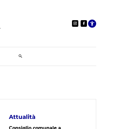
Apri le im
Attualità
Consiglio comunale a