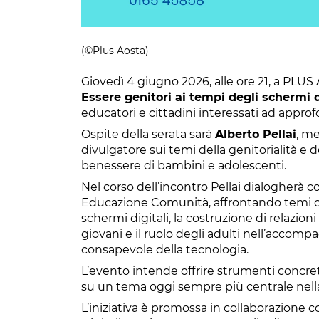
(©Plus Aosta) -
Giovedì 4 giugno 2026, alle ore 21, a PLUS A
Essere genitori ai tempi degli schermi d
educatori e cittadini interessati ad approfo
Ospite della serata sarà
Alberto Pellai
, me
divulgatore sui temi della genitorialità e d
benessere di bambini e adolescenti.
Nel corso dell’incontro Pellai dialogherà 
Educazione Comunità, affrontando temi ce
schermi digitali, la costruzione di relazion
giovani e il ruolo degli adulti nell’accom
consapevole della tecnologia.
L’evento intende offrire strumenti concret
su un tema oggi sempre più centrale nella 
L’iniziativa è promossa in collaborazion