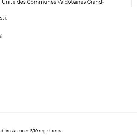
a e Unité des Communes Valdôtaines Grand-
ti.
36
di Aosta con n. 5/10 reg. stampa