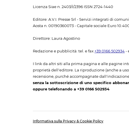
Licenza Siae n. 2403/I/2396 ISSN 2724-1440
Editore: A.V.I. Presse Srl - Servizi integrati di com
Aosta n. 00190360073 - Capitale sociale Euro 10.400,
Direttore: Laura Agostino
Redazione e pubblicità: tel. e fax
+39 0166 502934
- 
I link da altri siti alla prima pagina e alle pagine int
proprietà dell'editore. La riproduzione (anche a uso p
recensione, purché accompagnate dall'indicazione
senza la sottoscrizione di uno specifico abbona
oppure telefonando a +39 0166 502934
Informativa sulla Privacy & Cookie Policy