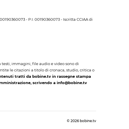
. 00190360073 - P.I. 00190360073 - Iscritta CCIAA di
i a testi, immagini, file audio e video sono di
te le citazioni a titolo di cronaca, studio, critica o
ntenuti tratti da bobine.tv in rassegne stampa
amministrazione, scrivendo a info@bobine.tv
© 2026 bobine.tv