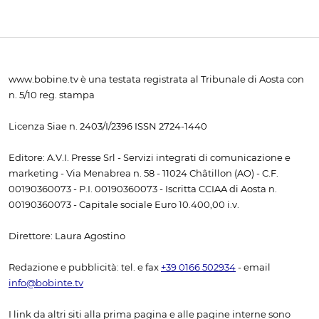
www.bobine.tv è una testata registrata al Tribunale di Aosta con
n. 5/10 reg. stampa
Licenza Siae n. 2403/I/2396 ISSN 2724-1440
Editore: A.V.I. Presse Srl - Servizi integrati di comunicazione e
marketing - Via Menabrea n. 58 - 11024 Châtillon (AO) - C.F.
00190360073 - P.I. 00190360073 - Iscritta CCIAA di Aosta n.
00190360073 - Capitale sociale Euro 10.400,00 i.v.
Direttore: Laura Agostino
Redazione e pubblicità: tel. e fax
+39 0166 502934
- email
info@bobinte.tv
I link da altri siti alla prima pagina e alle pagine interne sono