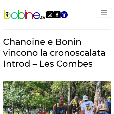
Vai
al
contenuto
Apri le impostazi
Chanoine e Bonin
vincono la cronoscalata
Introd – Les Combes