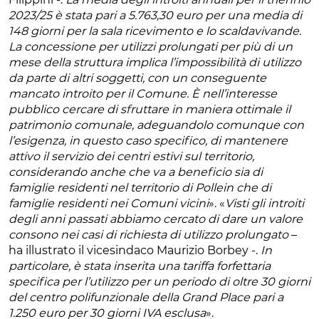
2023/25 è stata pari a 5.763,30 euro per una media di
148 giorni per la sala ricevimento e lo scaldavivande.
La concessione per utilizzi prolungati per più di un
mese della struttura implica l’impossibilità di utilizzo
da parte di altri soggetti, con un conseguente
mancato introito per il Comune. È nell’interesse
pubblico cercare di sfruttare in maniera ottimale il
patrimonio comunale, adeguandolo comunque con
l’esigenza, in questo caso specifico, di mantenere
attivo il servizio dei centri estivi sul territorio,
considerando anche che va a beneficio sia di
famiglie residenti nel territorio di Pollein che di
famiglie residenti nei Comuni vicini
». «
Visti gli introiti
degli anni passati abbiamo cercato di dare un valore
consono nei casi di richiesta di utilizzo prolungato
–
ha illustrato il vicesindaco Maurizio Borbey -.
In
particolare, è stata inserita una tariffa forfettaria
specifica per l’utilizzo per un periodo di oltre 30 giorni
del centro polifunzionale della Grand Place pari a
1.250 euro per 30 giorni IVA esclusa
».