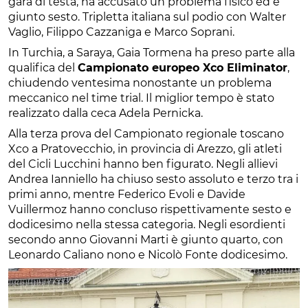
gara di testa, ha accusato un problema fisico ed è
giunto sesto. Tripletta italiana sul podio con Walter
Vaglio, Filippo Cazzaniga e Marco Soprani.
In Turchia, a Saraya, Gaia Tormena ha preso parte alla
qualifica del
Campionato europeo Xco Eliminator
,
chiudendo ventesima nonostante un problema
meccanico nel time trial. Il miglior tempo è stato
realizzato dalla ceca Adela Pernicka.
Alla terza prova del Campionato regionale toscano
Xco a Pratovecchio, in provincia di Arezzo, gli atleti
del Cicli Lucchini hanno ben figurato. Negli allievi
Andrea Ianniello ha chiuso sesto assoluto e terzo tra i
primi anno, mentre Federico Evoli e Davide
Vuillermoz hanno concluso rispettivamente sesto e
dodicesimo nella stessa categoria. Negli esordienti
secondo anno Giovanni Marti è giunto quarto, con
Leonardo Caliano nono e Nicolò Fonte dodicesimo.