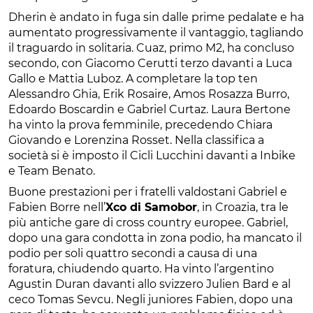
Dherin è andato in fuga sin dalle prime pedalate e ha
aumentato progressivamente il vantaggio, tagliando
il traguardo in solitaria. Cuaz, primo M2, ha concluso
secondo, con Giacomo Cerutti terzo davanti a Luca
Gallo e Mattia Luboz. A completare la top ten
Alessandro Ghia, Erik Rosaire, Amos Rosazza Burro,
Edoardo Boscardin e Gabriel Curtaz. Laura Bertone
ha vinto la prova femminile, precedendo Chiara
Giovando e Lorenzina Rosset. Nella classifica a
società si è imposto il Cicli Lucchini davanti a Inbike
e Team Benato.
Buone prestazioni per i fratelli valdostani Gabriel e
Fabien Borre nell’
Xco di Samobor
, in Croazia, tra le
più antiche gare di cross country europee. Gabriel,
dopo una gara condotta in zona podio, ha mancato il
podio per soli quattro secondi a causa di una
foratura, chiudendo quarto. Ha vinto l’argentino
Agustin Duran davanti allo svizzero Julien Bard e al
ceco Tomas Sevcu. Negli juniores Fabien, dopo una