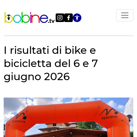
Vai
al
contenuto
Apri le impostazi
I risultati di bike e
bicicletta del 6 e 7
giugno 2026