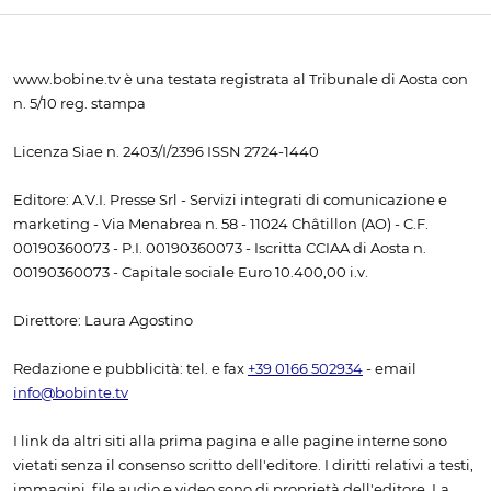
www.bobine.tv è una testata registrata al Tribunale di Aosta con
n. 5/10 reg. stampa
Licenza Siae n. 2403/I/2396 ISSN 2724-1440
Editore: A.V.I. Presse Srl - Servizi integrati di comunicazione e
marketing - Via Menabrea n. 58 - 11024 Châtillon (AO) - C.F.
00190360073 - P.I. 00190360073 - Iscritta CCIAA di Aosta n.
00190360073 - Capitale sociale Euro 10.400,00 i.v.
Direttore: Laura Agostino
Redazione e pubblicità: tel. e fax
+39 0166 502934
- email
info@bobinte.tv
I link da altri siti alla prima pagina e alle pagine interne sono
vietati senza il consenso scritto dell'editore. I diritti relativi a testi,
immagini, file audio e video sono di proprietà dell'editore. La