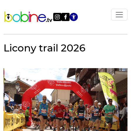
Vai
al
contenuto
Apri le impostazi
Licony trail 2026