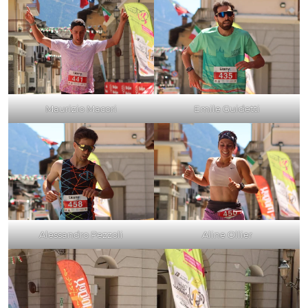
Maurizio Macori
Emile Guidetti
Alessandro Pezzoli
Aline Ollier