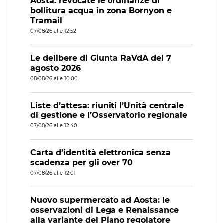
Aosta: revocate le ordinanze di
bollitura acqua in zona Bornyon e
Tramail
07/08/26 alle 12:52
Le delibere di Giunta RaVdA del 7
agosto 2026
08/08/26 alle 10:00
Liste d’attesa: riuniti l’Unità centrale
di gestione e l’Osservatorio regionale
07/08/26 alle 12:40
Carta d’identità elettronica senza
scadenza per gli over 70
07/08/26 alle 12:01
Nuovo supermercato ad Aosta: le
osservazioni di Lega e Renaissance
alla variante del Piano regolatore