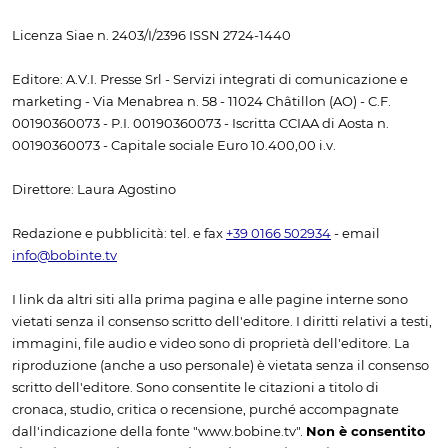
Licenza Siae n. 2403/I/2396 ISSN 2724-1440
Editore: A.V.I. Presse Srl - Servizi integrati di comunicazione e
marketing - Via Menabrea n. 58 - 11024 Châtillon (AO) - C.F.
00190360073 - P.I. 00190360073 - Iscritta CCIAA di Aosta n.
00190360073 - Capitale sociale Euro 10.400,00 i.v.
Direttore: Laura Agostino
Redazione e pubblicità: tel. e fax
+39 0166 502934
- email
info@bobinte.tv
I link da altri siti alla prima pagina e alle pagine interne sono
vietati senza il consenso scritto dell'editore. I diritti relativi a testi,
immagini, file audio e video sono di proprietà dell'editore. La
riproduzione (anche a uso personale) è vietata senza il consenso
scritto dell'editore. Sono consentite le citazioni a titolo di
cronaca, studio, critica o recensione, purché accompagnate
dall'indicazione della fonte "www.bobine.tv".
Non è consentito