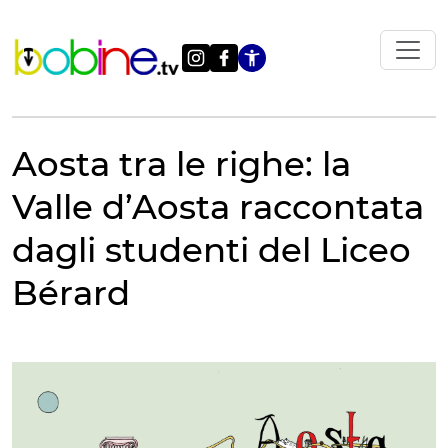
Vai
al
contenuto
Apri le impostazi
Aosta tra le righe: la
Valle d’Aosta raccontata
dagli studenti del Liceo
Bérard