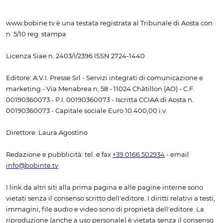
www.bobine.tv è una testata registrata al Tribunale di Aosta con
n. 5/10 reg. stampa
Licenza Siae n. 2403/I/2396 ISSN 2724-1440
Editore: A.V.I. Presse Srl - Servizi integrati di comunicazione e
marketing - Via Menabrea n. 58 - 11024 Châtillon (AO) - C.F.
00190360073 - P.I. 00190360073 - Iscritta CCIAA di Aosta n.
00190360073 - Capitale sociale Euro 10.400,00 i.v.
Direttore: Laura Agostino
Redazione e pubblicità: tel. e fax
+39 0166 502934
- email
info@bobinte.tv
I link da altri siti alla prima pagina e alle pagine interne sono
vietati senza il consenso scritto dell'editore. I diritti relativi a testi,
immagini, file audio e video sono di proprietà dell'editore. La
riproduzione (anche a uso personale) è vietata senza il consenso