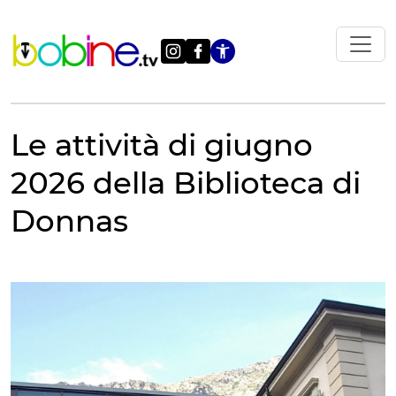
Vai
al
contenuto
Apri le impostazi
Le attività di giugno
2026 della Biblioteca di
Donnas