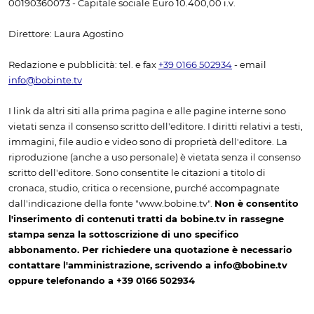
00190360073 - Capitale sociale Euro 10.400,00 i.v.
Direttore: Laura Agostino
Redazione e pubblicità: tel. e fax
+39 0166 502934
- email
info@bobinte.tv
I link da altri siti alla prima pagina e alle pagine interne sono
vietati senza il consenso scritto dell'editore. I diritti relativi a testi,
immagini, file audio e video sono di proprietà dell'editore. La
riproduzione (anche a uso personale) è vietata senza il consenso
scritto dell'editore. Sono consentite le citazioni a titolo di
cronaca, studio, critica o recensione, purché accompagnate
dall'indicazione della fonte "www.bobine.tv".
Non è consentito
l'inserimento di contenuti tratti da bobine.tv in rassegne
stampa senza la sottoscrizione di uno specifico
abbonamento. Per richiedere una quotazione è necessario
contattare l'amministrazione, scrivendo a info@bobine.tv
oppure telefonando a +39 0166 502934