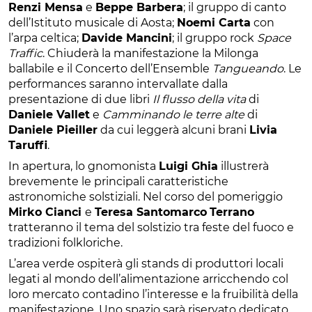
Renzi Mensa
e
Beppe Barbera
; il gruppo di canto
dell’Istituto musicale di Aosta;
Noemi Carta
con
l’arpa celtica;
Davide Mancini
; il gruppo rock
Space
Traffic
. Chiuderà la manifestazione la Milonga
ballabile e il Concerto dell’Ensemble
Tangueando
. Le
performances saranno intervallate dalla
presentazione di due libri
Il flusso della vita
di
Daniele Vallet
e
Camminando le terre alte
di
Daniele Pieiller
da cui leggerà alcuni brani
Livia
Taruffi
.
In apertura, lo gnomonista
Luigi Ghia
illustrerà
brevemente le principali caratteristiche
astronomiche solstiziali. Nel corso del pomeriggio
Mirko Cianci
e
Teresa Santomarco
Terrano
tratteranno il tema del solstizio tra feste del fuoco e
tradizioni folkloriche.
L’area verde ospiterà gli stands di produttori locali
legati al mondo dell’alimentazione arricchendo col
loro mercato contadino l’interesse e la fruibilità della
manifestazione. Uno spazio sarà riservato dedicato