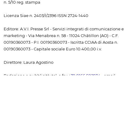
n. 5/10 reg. stampa
Licenza Siae n. 2403/I/2396 ISSN 2724-1440
Editore: A.V.I. Presse Srl - Servizi integrati di comunicazione e
marketing - Via Menabrea n. 58 - 11024 Châtillon (AO) - C.F.
00190360073 - P.I. 00190360073 - Iscritta CCIAA di Aosta n.
00190360073 - Capitale sociale Euro 10.400,00 i.v.
Direttore: Laura Agostino
Redazione e pubblicità: tel. e fax
+39 0166 502934
- email
info@bobinte.tv
I link da altri siti alla prima pagina e alle pagine interne sono
vietati senza il consenso scritto dell'editore. I diritti relativi a testi,
immagini, file audio e video sono di proprietà dell'editore. La
riproduzione (anche a uso personale) è vietata senza il consenso
scritto dell'editore. Sono consentite le citazioni a titolo di
cronaca, studio, critica o recensione, purché accompagnate
dall'indicazione della fonte "www.bobine.tv".
Non è consentito