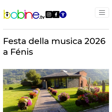
Vai
al
contenuto
Apri le impostazi
Festa della musica 2026
a Fénis