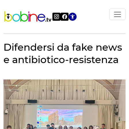
Vai
al
contenuto
Apri le impostazi
Difendersi da fake news
e antibiotico-resistenza