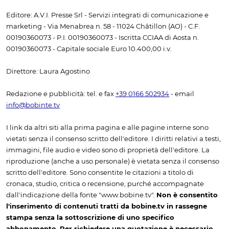
Editore: A.V.I. Presse Srl - Servizi integrati di comunicazione e
marketing - Via Menabrea n. 58 - 11024 Châtillon (AO) - C.F.
00190360073 - P.I. 00190360073 - Iscritta CCIAA di Aosta n.
00190360073 - Capitale sociale Euro 10.400,00 i.v.
Direttore: Laura Agostino
Redazione e pubblicità: tel. e fax
+39 0166 502934
- email
info@bobinte.tv
I link da altri siti alla prima pagina e alle pagine interne sono
vietati senza il consenso scritto dell'editore. I diritti relativi a testi,
immagini, file audio e video sono di proprietà dell'editore. La
riproduzione (anche a uso personale) è vietata senza il consenso
scritto dell'editore. Sono consentite le citazioni a titolo di
cronaca, studio, critica o recensione, purché accompagnate
dall'indicazione della fonte "www.bobine.tv".
Non è consentito
l'inserimento di contenuti tratti da bobine.tv in rassegne
stampa senza la sottoscrizione di uno specifico
abbonamento. Per richiedere una quotazione è necessario