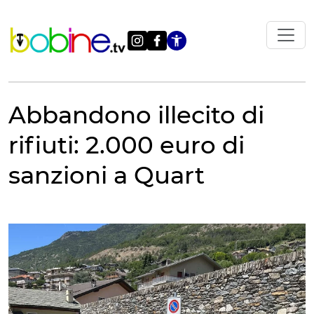
Vai
al
contenuto
Apri le impostazi
Abbandono illecito di
rifiuti: 2.000 euro di
sanzioni a Quart