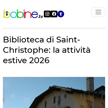
Vai
al
contenuto
Apri le impostazi
Biblioteca di Saint-
Christophe: la attività
estive 2026