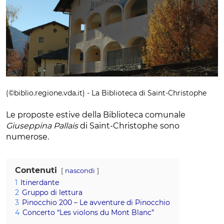
(©biblio.regione.vda.it) - La Biblioteca di Saint-Christophe
Le proposte estive della Biblioteca comunale
Giuseppina Pallais
di Saint-Christophe sono
numerose.
Contenuti
nascondi
1
Itinerdante
2
Gruppo di lettura
3
Pinocchio 200 – Le avventure di Pinocchio
4
Concerto “Les violons du Mont Blanc”