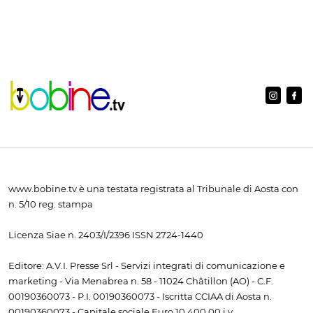
www.bobine.tv è una testata registrata al Tribunale di Aosta con
n. 5/10 reg. stampa
Licenza Siae n. 2403/I/2396 ISSN 2724-1440
Editore: A.V.I. Presse Srl - Servizi integrati di comunicazione e
marketing - Via Menabrea n. 58 - 11024 Châtillon (AO) - C.F.
00190360073 - P.I. 00190360073 - Iscritta CCIAA di Aosta n.
00190360073 - Capitale sociale Euro 10.400,00 i.v.