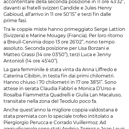
accontentare della seconda posizione in 11 ore 43’32”,
davanti ai fratelli svizzeri Candide e Jules Henry
Gabioud, all’arrivo in 11 ore 50’15” e terzi fin dalle
prime fasi.
Tra le coppie miste hanno primeggiato Serge Lattion
(Svizzera) e Marine Mougey (Francia). Per loro ritorno
a Breuil-Cervinia dopo 13 ore 26’02”, nono tempo
assoluto. Seconda posizione per Lisa Borzani e
Matteo Grassi (14 ore 03’50”), terzi Luca e Jenny
Antonioli (14 ore 45’40”).
La gara femminile è stata vinta da Anna Liffredo e
Caterina Cibibin, in testa fin dai primi chilometri.
Hanno chiuso i 70 chilometri in 17 ore 38’51”. Sono
attese in serata Claudia Fabbri e Monica D’Urso e
Rosalba Fiammetta Quadrelli e Giulia Lan Macaluso,
transitate nella zona del Teodulo poco fa.
Anche quest’anno la migliore coppia valdostana è
stata premiata con lo speciale trofeo intitolato a
Piergiorgio Perucca e Corrado Vuillermoz. Ad
aggiudicarselo sono stati Andrea Zemoz e Jean Louis