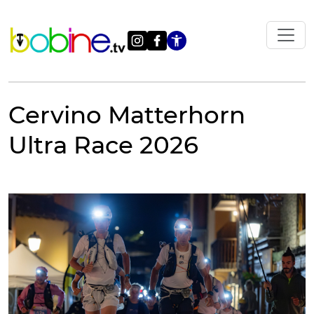
Vai
al
contenuto
Apri le impostazi
Cervino Matterhorn
Ultra Race 2026