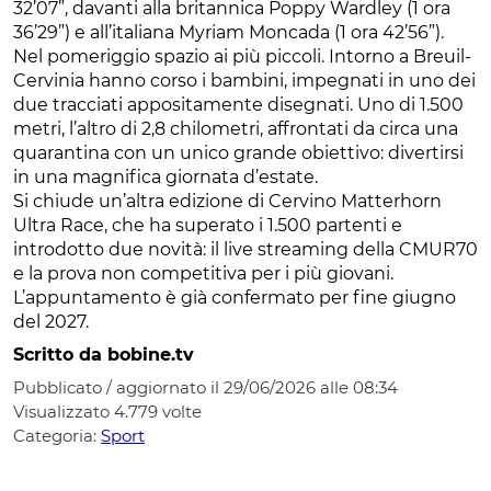
32’07”, davanti alla britannica Poppy Wardley (1 ora
36’29”) e all’italiana Myriam Moncada (1 ora 42’56”).
Nel pomeriggio spazio ai più piccoli. Intorno a Breuil-
Cervinia hanno corso i bambini, impegnati in uno dei
due tracciati appositamente disegnati. Uno di 1.500
metri, l’altro di 2,8 chilometri, affrontati da circa una
quarantina con un unico grande obiettivo: divertirsi
in una magnifica giornata d’estate.
Si chiude un’altra edizione di Cervino Matterhorn
Ultra Race, che ha superato i 1.500 partenti e
introdotto due novità: il live streaming della CMUR70
e la prova non competitiva per i più giovani.
L’appuntamento è già confermato per fine giugno
del 2027.
Scritto da bobine.tv
Pubblicato / aggiornato il 29/06/2026 alle 08:34
Visualizzato
4.779
volte
Categoria:
Sport