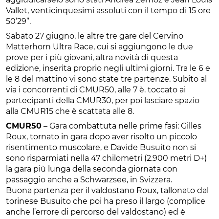
Vallet, venticinquesimi assoluti con il tempo di 15 ore
50’29”.
Sabato 27 giugno, le altre tre gare del Cervino
Matterhorn Ultra Race, cui si aggiungono le due
prove per i più giovani, altra novità di questa
edizione, inserita proprio negli ultimi giorni. Tra le 6 e
le 8 del mattino vi sono state tre partenze. Subito al
via i concorrenti di CMUR50, alle 7 è. toccato ai
partecipanti della CMUR30, per poi lasciare spazio
alla CMUR15 che è scattata alle 8.
CMUR50
– Gara combattuta nelle prime fasi: Gilles
Roux, tornato in gara dopo aver risolto un piccolo
risentimento muscolare, e Davide Busuito non si
sono risparmiati nella 47 chilometri (2.900 metri D+)
la gara più lunga della seconda giornata con
passaggio anche a Schwarzsee, in Svizzera.
Buona partenza per il valdostano Roux, tallonato dal
torinese Busuito che poi ha preso il largo (complice
anche l’errore di percorso del valdostano) ed è