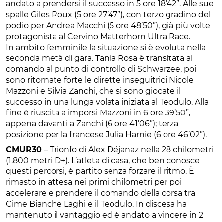
andato a prendersi il successo in 5 ore 18’42”. Alle sue
spalle Giles Roux (5 ore 27’47”), con terzo gradino del
podio per Andrea Macchi (5 ore 48’50”), già più volte
protagonista al Cervino Matterhorn Ultra Race.
In ambito femminile la situazione si è evoluta nella
seconda metà di gara. Tania Rosa è transitata al
comando al punto di controllo di Schwarzee, poi
sono ritornate forte le dirette inseguitrici Nicole
Mazzoni e Silvia Zanchi, che si sono giocate il
successo in una lunga volata iniziata al Teodulo. Alla
fine è riuscita a imporsi Mazzoni in 6 ore 39’50”,
appena davanti a Zanchi (6 ore 41’06”); terza
posizione per la francese Julia Harnie (6 ore 46’02”).
CMUR30
– Trionfo di Alex Déjanaz nella 28 chilometri
(1.800 metri D+). L’atleta di casa, che ben conosce
questi percorsi, è partito senza forzare il ritmo. È
rimasto in attesa nei primi chilometri per poi
accelerare e prendere il comando della corsa tra
Cime Bianche Laghi e il Teodulo. In discesa ha
mantenuto il vantaggio ed è andato a vincere in 2