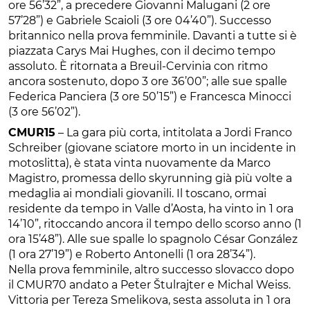
ore 56’32”, a precedere Giovanni Malugani (2 ore
57’28”) e Gabriele Scaioli (3 ore 04’40”). Successo
britannico nella prova femminile. Davanti a tutte si è
piazzata Carys Mai Hughes, con il decimo tempo
assoluto. È ritornata a Breuil-Cervinia con ritmo
ancora sostenuto, dopo 3 ore 36’00”; alle sue spalle
Federica Panciera (3 ore 50’15”) e Francesca Minocci
(3 ore 56’02”).
CMUR15
– La gara più corta, intitolata a Jordi Franco
Schreiber (giovane sciatore morto in un incidente in
motoslitta), è stata vinta nuovamente da Marco
Magistro, promessa dello skyrunning già più volte a
medaglia ai mondiali giovanili. Il toscano, ormai
residente da tempo in Valle d’Aosta, ha vinto in 1 ora
14’10”, ritoccando ancora il tempo dello scorso anno (1
ora 15’48”). Alle sue spalle lo spagnolo César González
(1 ora 27’19”) e Roberto Antonelli (1 ora 28’34”).
Nella prova femminile, altro successo slovacco dopo
il CMUR70 andato a Peter Štulrajter e Michal Weiss.
Vittoria per Tereza Smelikova, sesta assoluta in 1 ora