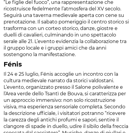
“Le figlie del fuoco”, una rappresentazione che
ricostruisce fedelmente l’atmosfera del XV secolo.
Seguirà una taverna medievale aperta con cene su
prenotazione. Il sabato pomeriggio il centro storico si
trasforma con un corteo storico, danze, giostre e
duelli di cavalieri, culminando in uno spettacolo
serale alle 21. L’evento evidenzia la collaborazione tra
il gruppo locale e i gruppi amici che da anni
sostengono la manifestazione.
Fénis
Il 24 e 25 luglio, Fénis accoglie un incontro con la
cultura medievale narrato da storici valdostani.
L’evento, organizzato presso il Salone polivalente e
l’Area verde dello Tsantì de Bouva, si caratterizza per
un approccio immersivo: non solo ricostruzione
visiva, ma esperienza sensoriale completa. Secondo
la descrizione ufficiale, i visitatori potranno “ricevere
la carezza degli antichi profumi e sapori, sentire il
clangore di spade in duello, udire il sibilo della freccia
scoccata dal cacciatore”. Musiche, danze di giullari e