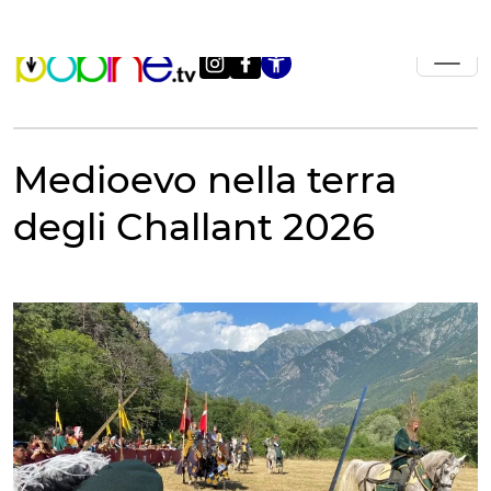
Vai
al
contenuto
Apri le impostazi
Medioevo nella terra
degli Challant 2026