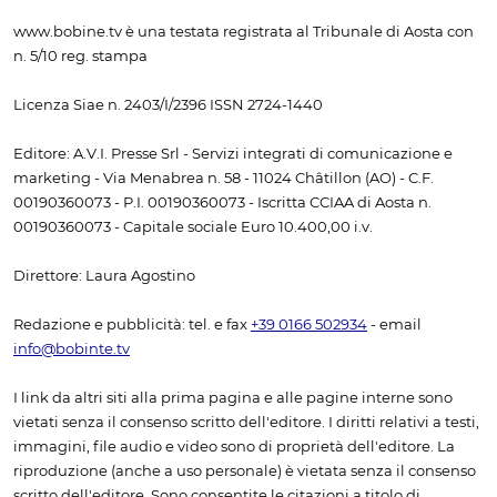
www.bobine.tv è una testata registrata al Tribunale di Aosta con
n. 5/10 reg. stampa
Licenza Siae n. 2403/I/2396 ISSN 2724-1440
Editore: A.V.I. Presse Srl - Servizi integrati di comunicazione e
marketing - Via Menabrea n. 58 - 11024 Châtillon (AO) - C.F.
00190360073 - P.I. 00190360073 - Iscritta CCIAA di Aosta n.
00190360073 - Capitale sociale Euro 10.400,00 i.v.
Direttore: Laura Agostino
Redazione e pubblicità: tel. e fax
+39 0166 502934
- email
info@bobinte.tv
I link da altri siti alla prima pagina e alle pagine interne sono
vietati senza il consenso scritto dell'editore. I diritti relativi a testi,
immagini, file audio e video sono di proprietà dell'editore. La
riproduzione (anche a uso personale) è vietata senza il consenso
scritto dell'editore. Sono consentite le citazioni a titolo di