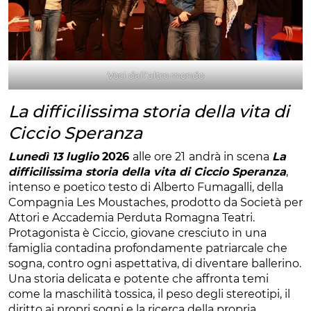
Voci dall’altro mondo
La difficilissima storia della vita di
Ciccio Speranza
Lunedì 13 luglio
2026
alle ore 21
andrà in scena
La
difficilissima storia della vita di Ciccio Speranza
,
intenso e poetico testo di Alberto Fumagalli, della
Compagnia Les Moustaches, prodotto da Società per
Attori e Accademia Perduta Romagna Teatri.
Protagonista è Ciccio, giovane cresciuto in una
famiglia contadina profondamente patriarcale che
sogna, contro ogni aspettativa, di diventare ballerino.
Una storia delicata e potente che affronta temi
come la maschilità tossica, il peso degli stereotipi, il
diritto ai propri sogni e la ricerca della propria