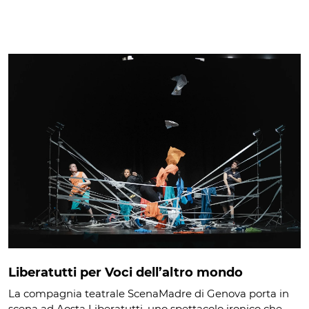
Liberatutti per Voci dell’altro mondo
La compagnia teatrale ScenaMadre di Genova porta in
scena ad Aosta Liberatutti, uno spettacolo ironico che