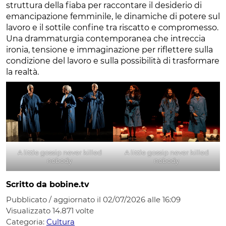
struttura della fiaba per raccontare il desiderio di
emancipazione femminile, le dinamiche di potere sul
lavoro e il sottile confine tra riscatto e compromesso.
Una drammaturgia contemporanea che intreccia
ironia, tensione e immaginazione per riflettere sulla
condizione del lavoro e sulla possibilità di trasformare
la realtà.
A little gossip never killed
A little gossip never killed
nobody
nobody
Scritto da bobine.tv
Pubblicato / aggiornato il 02/07/2026 alle 16:09
Visualizzato
14.871
volte
Categoria:
Cultura