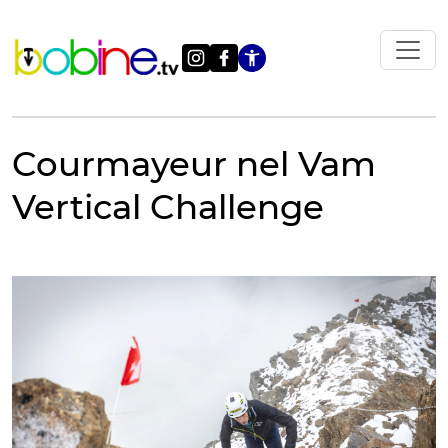
Vai
al
contenuto
Apri le impostazi
Courmayeur nel Vam
Vertical Challenge