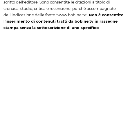
scritto dell'editore. Sono consentite le citazioni a titolo di
cronaca, studio, critica o recensione, purché accompagnate
dall'indicazione della fonte "www.bobine.tv".
Non è consentito
l'inserimento di contenuti tratti da bobine.tv in rassegne
stampa senza la sottoscrizione di uno specifico
abbonamento. Per richiedere una quotazione è necessario
contattare l'amministrazione, scrivendo a info@bobine.tv
oppure telefonando a +39 0166 502934
Informativa sulla Privacy & Cookie Policy
© 2026 bobine.tv
Le tue preferenze relative alla privacy
Informativa sulla raccolta