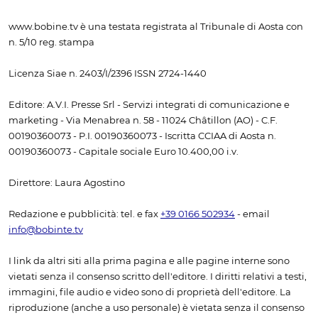
www.bobine.tv è una testata registrata al Tribunale di Aosta con
n. 5/10 reg. stampa
Licenza Siae n. 2403/I/2396 ISSN 2724-1440
Editore: A.V.I. Presse Srl - Servizi integrati di comunicazione e
marketing - Via Menabrea n. 58 - 11024 Châtillon (AO) - C.F.
00190360073 - P.I. 00190360073 - Iscritta CCIAA di Aosta n.
00190360073 - Capitale sociale Euro 10.400,00 i.v.
Direttore: Laura Agostino
Redazione e pubblicità: tel. e fax
+39 0166 502934
- email
info@bobinte.tv
I link da altri siti alla prima pagina e alle pagine interne sono
vietati senza il consenso scritto dell'editore. I diritti relativi a testi,
immagini, file audio e video sono di proprietà dell'editore. La
riproduzione (anche a uso personale) è vietata senza il consenso