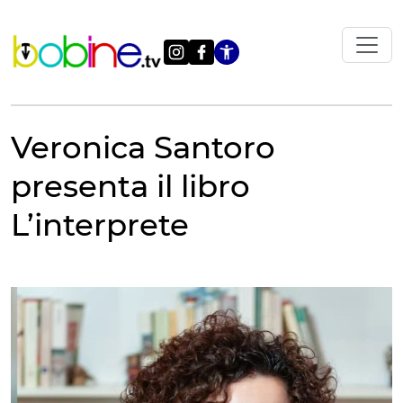
Vai
al
contenuto
Apri le impostazi
Veronica Santoro
presenta il libro
L’interprete