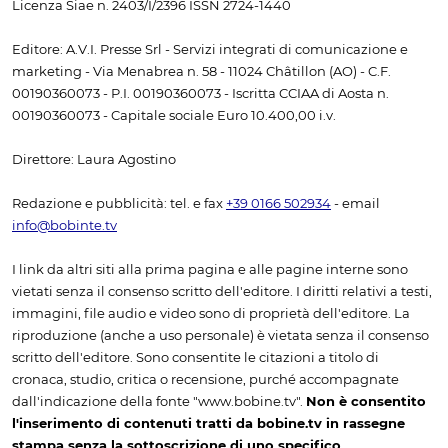
Licenza Siae n. 2403/I/2396 ISSN 2724-1440
Editore: A.V.I. Presse Srl - Servizi integrati di comunicazione e
marketing - Via Menabrea n. 58 - 11024 Châtillon (AO) - C.F.
00190360073 - P.I. 00190360073 - Iscritta CCIAA di Aosta n.
00190360073 - Capitale sociale Euro 10.400,00 i.v.
Direttore: Laura Agostino
Redazione e pubblicità: tel. e fax
+39 0166 502934
- email
info@bobinte.tv
I link da altri siti alla prima pagina e alle pagine interne sono
vietati senza il consenso scritto dell'editore. I diritti relativi a testi,
immagini, file audio e video sono di proprietà dell'editore. La
riproduzione (anche a uso personale) è vietata senza il consenso
scritto dell'editore. Sono consentite le citazioni a titolo di
cronaca, studio, critica o recensione, purché accompagnate
dall'indicazione della fonte "www.bobine.tv".
Non è consentito
l'inserimento di contenuti tratti da bobine.tv in rassegne
stampa senza la sottoscrizione di uno specifico