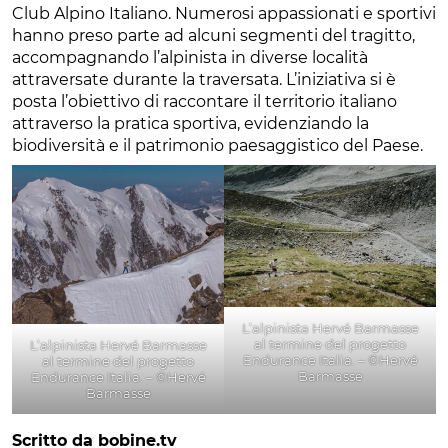
Club Alpino Italiano. Numerosi appassionati e sportivi
hanno preso parte ad alcuni segmenti del tragitto,
accompagnando l’alpinista in diverse località
attraversate durante la traversata. L’iniziativa si è
posta l’obiettivo di raccontare il territorio italiano
attraverso la pratica sportiva, evidenziando la
biodiversità e il patrimonio paesaggistico del Paese.
L’alpinista Hervé Barmasse
al termine del progetto
L’alpinista Hervé Barmasse
Endurance Italia. – ©Hervé
al termine del progetto
Barmasse
Endurance Italia. – ©Hervé
Barmasse
Scritto da bobine.tv