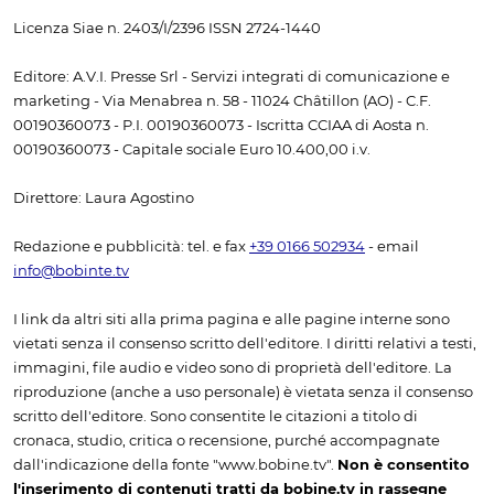
Licenza Siae n. 2403/I/2396 ISSN 2724-1440
Editore: A.V.I. Presse Srl - Servizi integrati di comunicazione e
marketing - Via Menabrea n. 58 - 11024 Châtillon (AO) - C.F.
00190360073 - P.I. 00190360073 - Iscritta CCIAA di Aosta n.
00190360073 - Capitale sociale Euro 10.400,00 i.v.
Direttore: Laura Agostino
Redazione e pubblicità: tel. e fax
+39 0166 502934
- email
info@bobinte.tv
I link da altri siti alla prima pagina e alle pagine interne sono
vietati senza il consenso scritto dell'editore. I diritti relativi a testi,
immagini, file audio e video sono di proprietà dell'editore. La
riproduzione (anche a uso personale) è vietata senza il consenso
scritto dell'editore. Sono consentite le citazioni a titolo di
cronaca, studio, critica o recensione, purché accompagnate
dall'indicazione della fonte "www.bobine.tv".
Non è consentito
l'inserimento di contenuti tratti da bobine.tv in rassegne