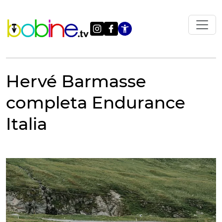
Vai
al
contenuto
Apri le impostazi
Hervé Barmasse
completa Endurance
Italia